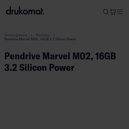
B
A
A
B
Strona główna
Produkty
Pendrive Marvel M02, 16GB 3.2 Silicon Power
Pendrive Marvel M02, 16GB
3.2 Silicon Power