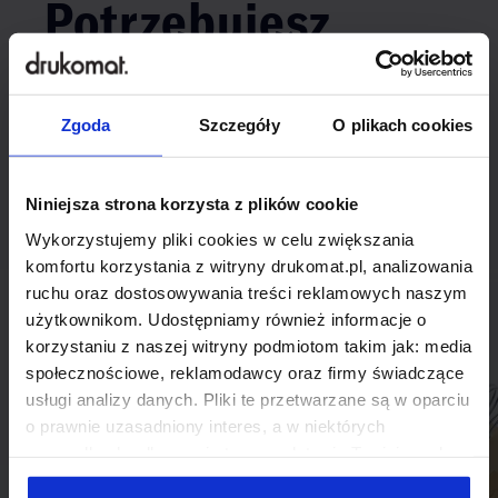
Potrzebujesz
indywidualnego
rozwiązania?
Zgoda
Szczegóły
O plikach cookies
Odezwij się do nas, aby omówić
Niniejsza strona korzysta z plików cookie
produkt niestandardowy.
Wykorzystujemy pliki cookies w celu zwiększania
komfortu korzystania z witryny drukomat.pl, analizowania
Skontaktuj się
ruchu oraz dostosowywania treści reklamowych naszym
użytkownikom. Udostępniamy również informacje o
korzystaniu z naszej witryny podmiotom takim jak: media
społecznościowe, reklamodawcy oraz firmy świadczące
usługi analizy danych. Pliki te przetwarzane są w oparciu
o prawnie uzasadniony interes, a w niektórych
przypadkach odbywa się to na podstawie Twojej zgody.
Niektóre z plików cookies dostarczane i przetwarzane są