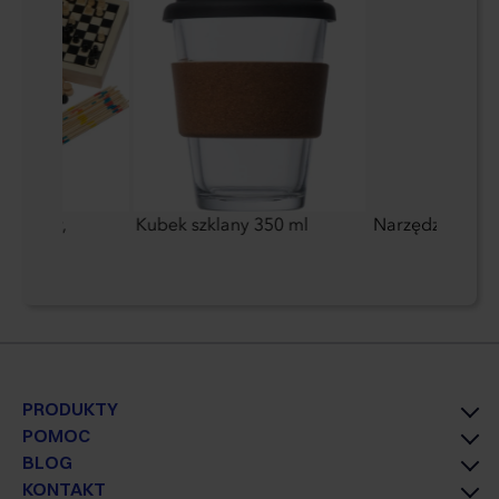
warcaby,
Kubek szklany 350 ml
Narzędzie wiel
mino
PRODUKTY
POMOC
BLOG
KONTAKT