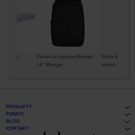
dana 2 m
Plecak na laptopa Reload
Torba bawełnia
14'' Wenger
uchem 140 g/
PRODUKTY
POMOC
BLOG
KONTAKT