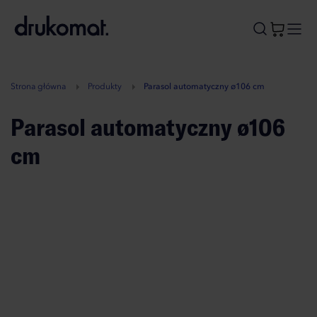
B
A
A
B
Strona główna
Produkty
Parasol automatyczny ø106 cm
Parasol automatyczny ø106
cm