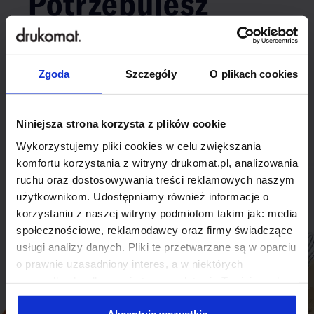
Potrzebujesz
indywidualnego
rozwiązania?
Zgoda
Szczegóły
O plikach cookies
Odezwij się do nas, aby omówić
Niniejsza strona korzysta z plików cookie
produkt niestandardowy.
Wykorzystujemy pliki cookies w celu zwiększania
Skontaktuj się
komfortu korzystania z witryny drukomat.pl, analizowania
ruchu oraz dostosowywania treści reklamowych naszym
użytkownikom. Udostępniamy również informacje o
korzystaniu z naszej witryny podmiotom takim jak: media
społecznościowe, reklamodawcy oraz firmy świadczące
usługi analizy danych. Pliki te przetwarzane są w oparciu
o prawnie uzasadniony interes, a w niektórych
przypadkach odbywa się to na podstawie Twojej zgody.
Niektóre z plików cookies dostarczane i przetwarzane są
przez naszych zewnętrznych partnerów, z których listą