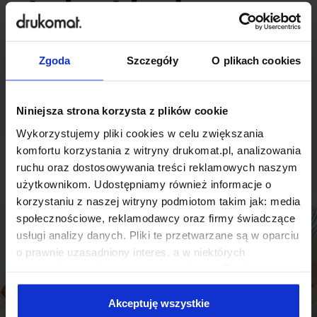
indywidualnego
rozwiązania?
Zgoda
Szczegóły
O plikach cookies
Odezwij się do nas, aby omówić
produkt niestandardowy.
Niniejsza strona korzysta z plików cookie
Wykorzystujemy pliki cookies w celu zwiększania
Skontaktuj się
komfortu korzystania z witryny drukomat.pl, analizowania
ruchu oraz dostosowywania treści reklamowych naszym
użytkownikom. Udostępniamy również informacje o
korzystaniu z naszej witryny podmiotom takim jak: media
społecznościowe, reklamodawcy oraz firmy świadczące
usługi analizy danych. Pliki te przetwarzane są w oparciu
o prawnie uzasadniony interes, a w niektórych
przypadkach odbywa się to na podstawie Twojej zgody.
Niektóre z plików cookies dostarczane i przetwarzane są
przez naszych zewnętrznych partnerów, z których listą
Akceptuję wszystkie