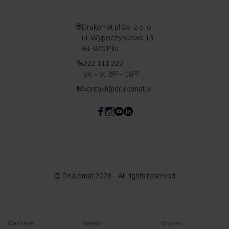
Drukomat.pl Sp. z o. o.
ul. Wypoczynkowa 13
64-920 Piła
222 111 222
pn. - pt. 8
- 18
00
00
kontakt@drukomat.pl
© Drukomat 2026 – All rights reserved
Warszawa
Kraków
Wrocław