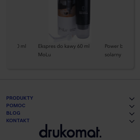
wodę 600 ml
Ekspres do kawy 60 ml
Power bank 20
MoLu
solarny
PRODUKTY
POMOC
BLOG
KONTAKT