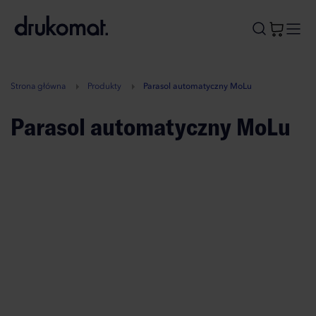
B
A
A
B
Strona główna
Produkty
Parasol automatyczny MoLu
Parasol automatyczny MoLu