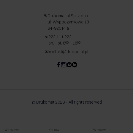
Drukomat.pl Sp. z o. o.
ul. Wypoczynkowa 13
64-920 Piła
222 111 222
pn. - pt. 8
- 18
00
00
kontakt@drukomat.pl
© Drukomat 2026 – All rights reserved
Warszawa
Kraków
Wrocław