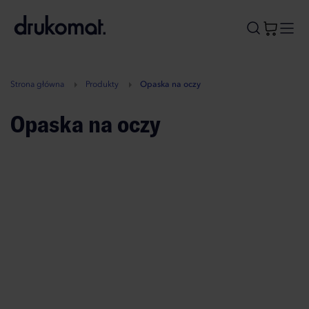
B
A
A
B
Strona główna
Produkty
Opaska na oczy
Opaska na oczy