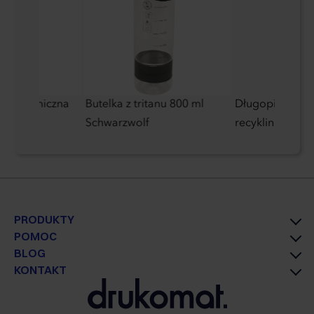
owa termiczna
Butelka z tritanu 800 ml
Długopis alumi
Schwarzwolf
recyklingu
PRODUKTY
POMOC
BLOG
KONTAKT