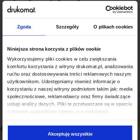
indywidualnego
rozwiązania?
Zgoda
Szczegóły
O plikach cookies
Odezwij się do nas, aby omówić
produkt niestandardowy.
Niniejsza strona korzysta z plików cookie
Wykorzystujemy pliki cookies w celu zwiększania
Skontaktuj się
komfortu korzystania z witryny drukomat.pl, analizowania
ruchu oraz dostosowywania treści reklamowych naszym
użytkownikom. Udostępniamy również informacje o
korzystaniu z naszej witryny podmiotom takim jak: media
społecznościowe, reklamodawcy oraz firmy świadczące
usługi analizy danych. Pliki te przetwarzane są w oparciu
o prawnie uzasadniony interes, a w niektórych
przypadkach odbywa się to na podstawie Twojej zgody.
Niektóre z plików cookies dostarczane i przetwarzane są
przez naszych zewnętrznych partnerów, z których listą
Akceptuję wszystkie