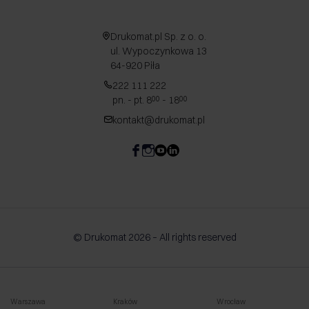
Drukomat.pl Sp. z o. o.
ul. Wypoczynkowa 13
64-920 Piła
222 111 222
pn. - pt. 8
- 18
00
00
kontakt@drukomat.pl
© Drukomat 2026 – All rights reserved
Warszawa
Kraków
Wrocław