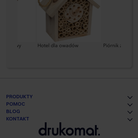
ambusowy
Hotel dla owadów
Piórnik z filcu z
PRODUKTY
POMOC
BLOG
KONTAKT