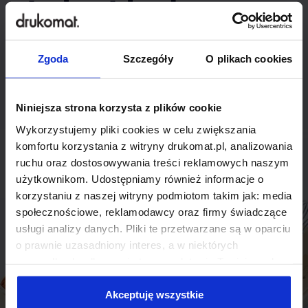
indywidualnego
rozwiązania?
Zgoda
Szczegóły
O plikach cookies
Odezwij się do nas, aby omówić
produkt niestandardowy.
Niniejsza strona korzysta z plików cookie
Wykorzystujemy pliki cookies w celu zwiększania
Skontaktuj się
komfortu korzystania z witryny drukomat.pl, analizowania
ruchu oraz dostosowywania treści reklamowych naszym
użytkownikom. Udostępniamy również informacje o
korzystaniu z naszej witryny podmiotom takim jak: media
społecznościowe, reklamodawcy oraz firmy świadczące
usługi analizy danych. Pliki te przetwarzane są w oparciu
o prawnie uzasadniony interes, a w niektórych
przypadkach odbywa się to na podstawie Twojej zgody.
Niektóre z plików cookies dostarczane i przetwarzane są
przez naszych zewnętrznych partnerów, z których listą
Akceptuję wszystkie