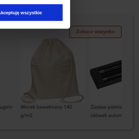
kceptuję wszystkie
Zobacz wszystko
ługimi
Worek bawełniany 140
Zestaw piśmienny dłu
g/m2
ołówek automatyczn