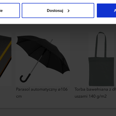
uj”.
ie
Dostosuj
A
Parasol automatyczny ø106
Torba bawełniana z d
cm
uszami 140 g/m2