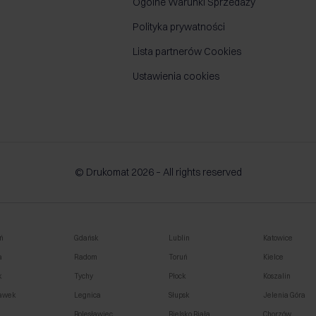
Ogólne Warunki Sprzedaży
Polityka prywatności
Lista partnerów Cookies
Ustawienia cookies
© Drukomat 2026 – All rights reserved
ń
Gdańsk
Lublin
Katowice
a
Radom
Toruń
Kielce
k
Tychy
Płock
Koszalin
awek
Legnica
Słupsk
Jelenia Góra
o
Bolesławiec
Bielsko Biała
Chorzów