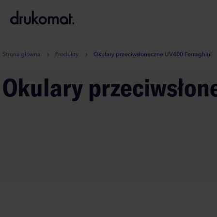
B
A
A
B
Strona główna
Produkty
Okulary przeciwsłoneczne UV400 Ferraghini
Okulary przeciwsło