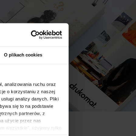
O plikach cookies
l, analizowania ruchu oraz
e o korzystaniu z naszej
sługi analizy danych. Pliki
bywa się to na podstawie
ętrznych partnerów, z
na użycie przez nas
am wszystkie", użyjemy tylko
kie typy ciasteczek zostaną