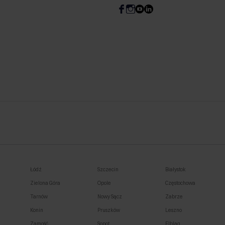
Łódź
Szczecin
Białystok
Zielona Góra
Opole
Częstochowa
Tarnów
Nowy Sącz
Zabrze
Konin
Pruszków
Leszno
Zamość
Sopot
Elbląg