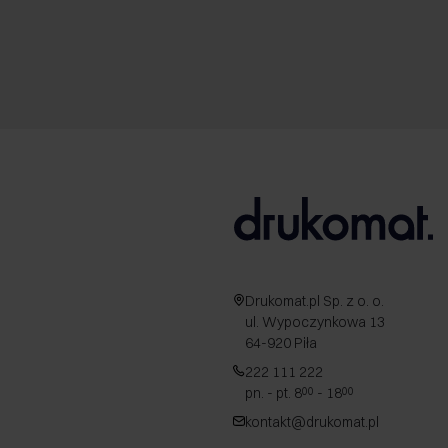
Drukomat.pl Sp. z o. o.
ul. Wypoczynkowa 13
64-920 Piła
222 111 222
pn. - pt. 8
- 18
00
00
kontakt@drukomat.pl