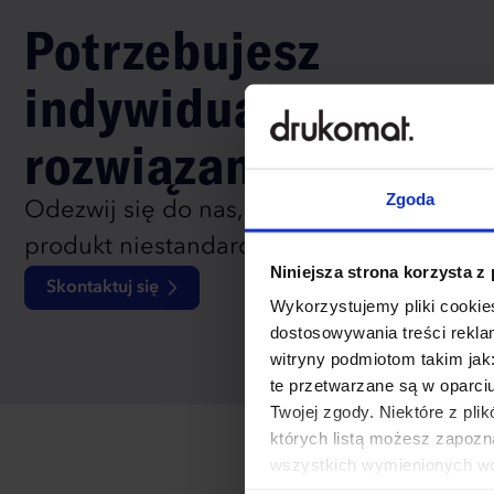
Potrzebujesz
indywidualnego
rozwiązania?
Zgoda
Odezwij się do nas, aby omówić
produkt niestandardowy.
Niniejsza strona korzysta z
Skontaktuj się
Wykorzystujemy pliki cookies
dostosowywania treści rekl
witryny podmiotom takim jak
te przetwarzane są w oparci
Twojej zgody. Niektóre z pl
których listą możesz zapozn
wszystkich wymienionych wcz
cookies niezbędnych do dzia