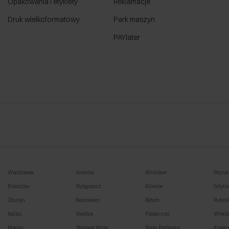
Opakowania i etykiety
Reklamacje
Druk wielkoformatowy
Park maszyn
PAYlater
Warszawa
Kraków
Wrocław
Pozna
Rzeszów
Bydgoszcz
Gliwice
Gdyni
Olsztyn
Sosnowiec
Bytom
Rybni
Kalisz
Siedlce
Piaseczno
Włocł
Mielec
Stalowa Wola
Biała Podlaska
Krosn