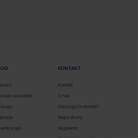
LOG
KONTAKT
wości
Kontakt
oriale i poradniki
O nas
ckupy
Dlaczego Drukomat?
piracje
Mapa strony
ownik pojęć
Regulamin