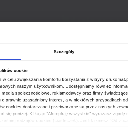
Szczegóły
 plików cookie
 w celu zwiększania komfortu korzystania z witryny drukomat.p
amowych naszym użytkownikom. Udostępniamy również informacj
: media społecznościowe, reklamodawcy oraz firmy świadczące u
u o prawnie uzasadniony interes, a w niektórych przypadkach od
ików cookies dostarczane i przetwarzane są przez naszych zewn
ać się poniżej. Klikając “Akceptuję wszystkie” wyrażasz zgodę 
eśniej rodzajów cookies (ciasteczek). Jeśli klikniesz "Odrzuc
łania naszej strony. Jeżeli chcesz samodzielnie zdecydować, ja