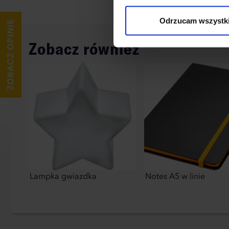
wykorzystane, kliknij “Dostos
Odrzucam wszystk
Zobacz również
Lampka gwiazdka
Notes A5 w linie