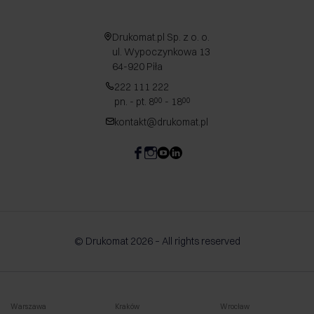
Drukomat.pl Sp. z o. o.
ul. Wypoczynkowa 13
64-920 Piła
222 111 222
pn. - pt. 8
- 18
00
00
kontakt@drukomat.pl
© Drukomat 2026 – All rights reserved
Warszawa
Kraków
Wrocław