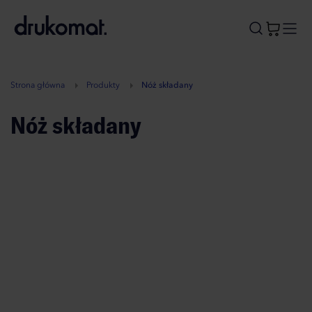
B
A
A
B
Strona główna
Produkty
Nóż składany
Nóż składany