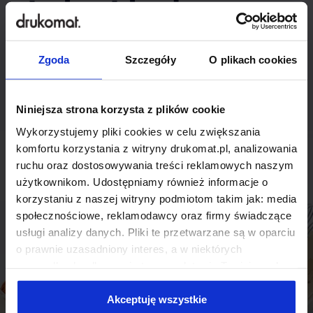
indywidualnego
rozwiązania?
Zgoda
Szczegóły
O plikach cookies
Odezwij się do nas, aby omówić
produkt niestandardowy.
Niniejsza strona korzysta z plików cookie
Wykorzystujemy pliki cookies w celu zwiększania
Skontaktuj się
komfortu korzystania z witryny drukomat.pl, analizowania
ruchu oraz dostosowywania treści reklamowych naszym
użytkownikom. Udostępniamy również informacje o
korzystaniu z naszej witryny podmiotom takim jak: media
społecznościowe, reklamodawcy oraz firmy świadczące
usługi analizy danych. Pliki te przetwarzane są w oparciu
o prawnie uzasadniony interes, a w niektórych
przypadkach odbywa się to na podstawie Twojej zgody.
Niektóre z plików cookies dostarczane i przetwarzane są
przez naszych zewnętrznych partnerów, z których listą
Akceptuję wszystkie