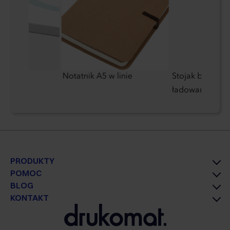
pienione
Notatnik A5 w linie
Stojak biurkowy
ładowarką indu
PRODUKTY
POMOC
BLOG
KONTAKT