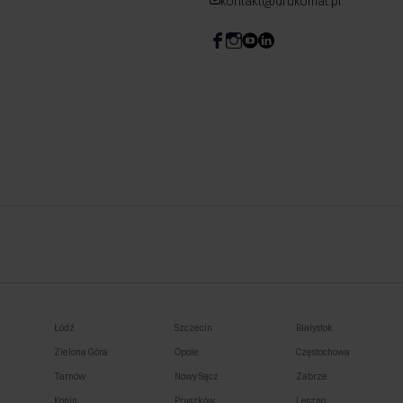
kontakt@drukomat.pl
Łódź
Szczecin
Białystok
Zielona Góra
Opole
Częstochowa
Tarnów
Nowy Sącz
Zabrze
Konin
Pruszków
Leszno