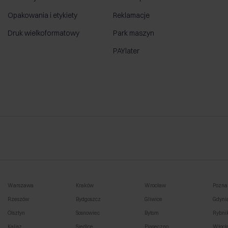
Opakowania i etykiety
Reklamacje
Druk wielkoformatowy
Park maszyn
PAYlater
Warszawa
Kraków
Wrocław
Pozna
Rzeszów
Bydgoszcz
Gliwice
Gdyni
Olsztyn
Sosnowiec
Bytom
Rybni
Kalisz
Siedlce
Piaseczno
Włocł