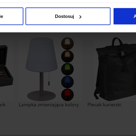
łania naszej strony. Jeżeli chcesz samodzielnie zdecydować, ja
uj”.
ie
Dostosuj
A
ark
Lampka zmieniająca kolory
Plecak kurierski