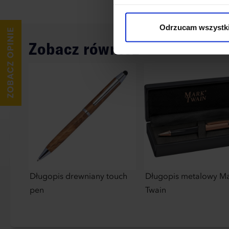
cookies niezbędnych do dzia
wykorzystane, kliknij “Dostos
Odrzucam wszystk
Zobacz również
Długopis drewniany touch
Długopis metalowy M
pen
Twain