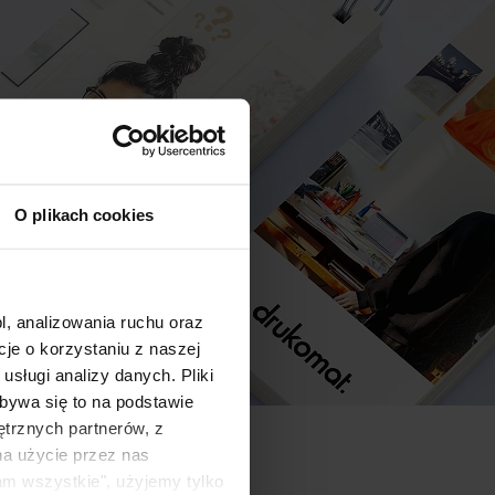
O plikach cookies
l, analizowania ruchu oraz
e o korzystaniu z naszej
sługi analizy danych. Pliki
bywa się to na podstawie
ętrznych partnerów, z
na użycie przez nas
am wszystkie", użyjemy tylko