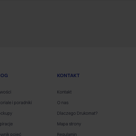
LOG
KONTAKT
wości
Kontakt
oriale i poradniki
O nas
ckupy
Dlaczego Drukomat?
piracje
Mapa strony
ownik pojęć
Regulamin