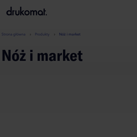
B
A
A
B
Strona główna
Produkty
Nóż i market
Nóż i market