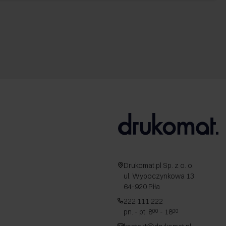
Drukomat.pl Sp. z o. o.
ul. Wypoczynkowa 13
64-920 Piła
222 111 222
pn. - pt. 8
- 18
00
00