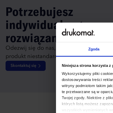
Potrzebujesz
indywidualnego
rozwiązania?
Odezwij się do nas, aby omówić
Zgoda
produkt niestandardowy.
Niniejsza strona korzysta z
Skontaktuj się
Wykorzystujemy pliki cookies
dostosowywania treści rekl
witryny podmiotom takim jak
te przetwarzane są w oparci
Twojej zgody. Niektóre z pl
których listą możesz zapozn
wszystkich wymienionych wcz