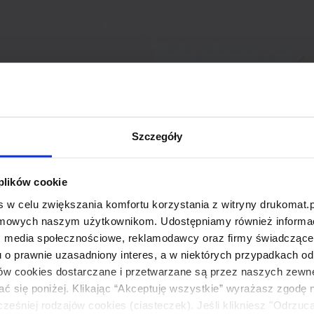
Szczegóły
 plików cookie
 w celu zwiększania komfortu korzystania z witryny drukomat.p
amowych naszym użytkownikom. Udostępniamy również informacj
: media społecznościowe, reklamodawcy oraz firmy świadczące u
u o prawnie uzasadniony interes, a w niektórych przypadkach od
ików cookies dostarczane i przetwarzane są przez naszych zewn
ać się poniżej. Klikając “Akceptuję wszystkie” wyrażasz zgodę 
eśniej rodzajów cookies (ciasteczek). Jeśli klikniesz "Odrzuc