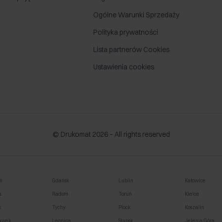
Ogólne Warunki Sprzedaży
Polityka prywatności
Lista partnerów Cookies
Ustawienia cookies
© Drukomat 2026 – All rights reserved
ń
Gdańsk
Lublin
Katowice
a
Radom
Toruń
Kielce
k
Tychy
Płock
Koszalin
awek
Legnica
Słupsk
Jelenia Góra