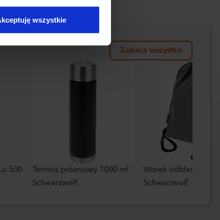
kceptuję wszystkie
Zobacz wszystko
Lu 500
Termos próżniowy 1000 ml
Worek odblaskowy
Schwarzwolf
Schwarzwolf