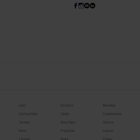
Łódź
Szczecin
Białystok
Zielona Góra
Opole
Częstochowa
Tarnów
Nowy Sącz
Zabrze
Konin
Pruszków
Leszno
Zamość
Sopot
Elbląg