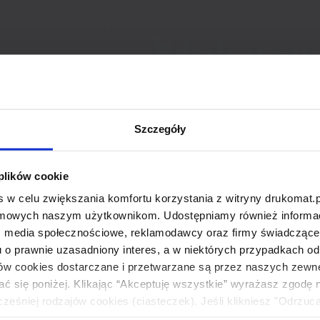
Szczegóły
 plików cookie
 w celu zwiększania komfortu korzystania z witryny drukomat.p
amowych naszym użytkownikom. Udostępniamy również informacj
: media społecznościowe, reklamodawcy oraz firmy świadczące u
u o prawnie uzasadniony interes, a w niektórych przypadkach od
ików cookies dostarczane i przetwarzane są przez naszych zewn
ać się poniżej. Klikając “Akceptuję wszystkie” wyrażasz zgodę 
eśniej rodzajów cookies (ciasteczek). Jeśli klikniesz "Odrzuc
łania naszej strony. Jeżeli chcesz samodzielnie zdecydować, ja