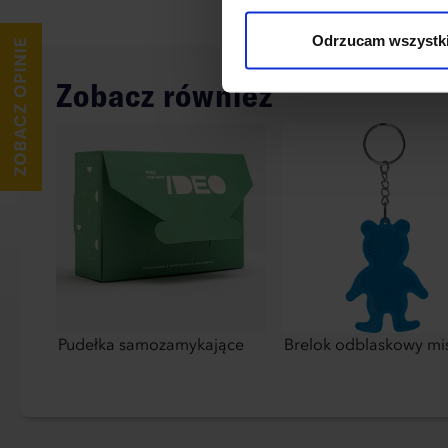
wykorzystane, kliknij “Dostos
Odrzucam wszystk
Zobacz również
Pudełka samozamykające
Brelok odblaskowy mi