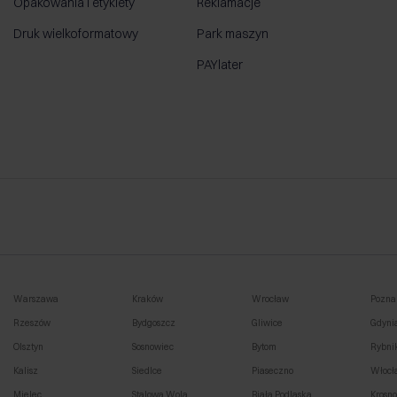
Opakowania i etykiety
Reklamacje
Druk wielkoformatowy
Park maszyn
PAYlater
Warszawa
Kraków
Wrocław
Pozna
Rzeszów
Bydgoszcz
Gliwice
Gdyni
Olsztyn
Sosnowiec
Bytom
Rybni
Kalisz
Siedlce
Piaseczno
Włocł
Mielec
Stalowa Wola
Biała Podlaska
Krosn