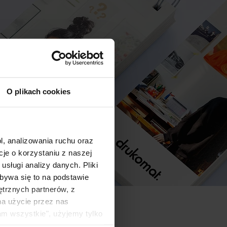
O plikach cookies
l, analizowania ruchu oraz
e o korzystaniu z naszej
sługi analizy danych. Pliki
bywa się to na podstawie
ętrznych partnerów, z
na użycie przez nas
am wszystkie", użyjemy tylko
kie typy ciasteczek zostaną