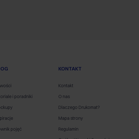
LOG
KONTAKT
wości
Kontakt
oriale i poradniki
O nas
ckupy
Dlaczego Drukomat?
piracje
Mapa strony
ownik pojęć
Regulamin