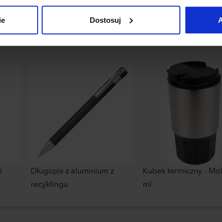
uj”.
ie
Dostosuj
A
ś
Długopis z aluminium z
Kubek termiczny - Mo
recyklingu
ml