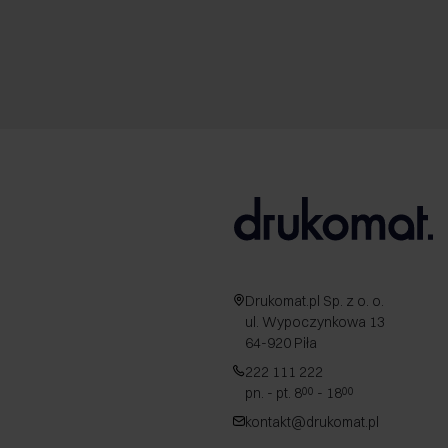
Drukomat.pl Sp. z o. o.
ul. Wypoczynkowa 13
64-920 Piła
222 111 222
pn. - pt. 8
- 18
00
00
kontakt@drukomat.pl