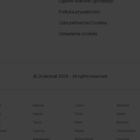
Ogólne Warunki Sprzedaży
Polityka prywatności
Lista partnerów Cookies
Ustawienia cookies
© Drukomat 2026 – All rights reserved
ń
Gdańsk
Lublin
Katowice
a
Radom
Toruń
Kielce
k
Tychy
Płock
Koszalin
awek
Legnica
Słupsk
Jelenia Góra
o
Bolesławiec
Bielsko Biała
Chorzów