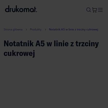
B
A
A
B
Strona główna
Produkty
Notatnik A5 w linie z trzciny cukrowej
Notatnik A5 w linie z trzciny
cukrowej