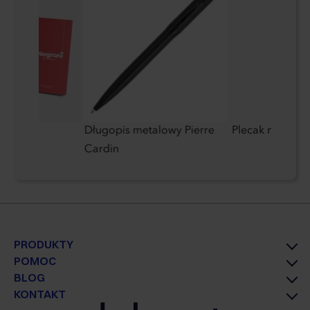
ane
Długopis metalowy Pierre
Plecak na lapt
Cardin
PRODUKTY
POMOC
BLOG
KONTAKT