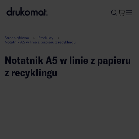
B
A
A
B
Strona główna
Produkty
Notatnik A5 w linie z papieru z recyklingu
Notatnik A5 w linie z papieru
z recyklingu