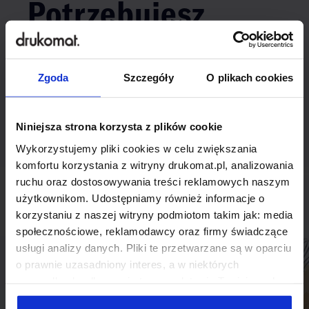
Potrzebujesz
indywidualnego
rozwiązania?
Zgoda
Szczegóły
O plikach cookies
Odezwij się do nas, aby omówić
Niniejsza strona korzysta z plików cookie
produkt niestandardowy.
Wykorzystujemy pliki cookies w celu zwiększania
komfortu korzystania z witryny drukomat.pl, analizowania
Skontaktuj się
ruchu oraz dostosowywania treści reklamowych naszym
użytkownikom. Udostępniamy również informacje o
korzystaniu z naszej witryny podmiotom takim jak: media
społecznościowe, reklamodawcy oraz firmy świadczące
usługi analizy danych. Pliki te przetwarzane są w oparciu
o prawnie uzasadniony interes, a w niektórych
przypadkach odbywa się to na podstawie Twojej zgody.
Niektóre z plików cookies dostarczane i przetwarzane są