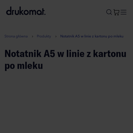
B
A
A
B
Strona główna
Produkty
Notatnik A5 w linie z kartonu po mleku
Notatnik A5 w linie z kartonu
po mleku