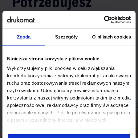
Potrzebujesz
indywidualnego
rozwiązania?
Zgoda
Szczegóły
O plikach cookies
Odezwij się do nas, aby omówić
produkt niestandardowy.
Niniejsza strona korzysta z plików cookie
Wykorzystujemy pliki cookies w celu zwiększania
Skontaktuj się
komfortu korzystania z witryny drukomat.pl, analizowania
ruchu oraz dostosowywania treści reklamowych naszym
użytkownikom. Udostępniamy również informacje o
korzystaniu z naszej witryny podmiotom takim jak: media
społecznościowe, reklamodawcy oraz firmy świadczące
usługi analizy danych. Pliki te przetwarzane są w oparciu
o prawnie uzasadniony interes, a w niektórych
przypadkach odbywa się to na podstawie Twojej zgody.
Niektóre z plików cookies dostarczane i przetwarzane są