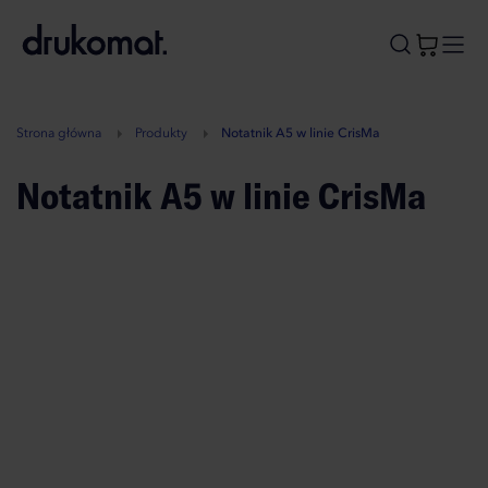
B
A
A
B
Strona główna
Produkty
Notatnik A5 w linie CrisMa
Notatnik A5 w linie CrisMa