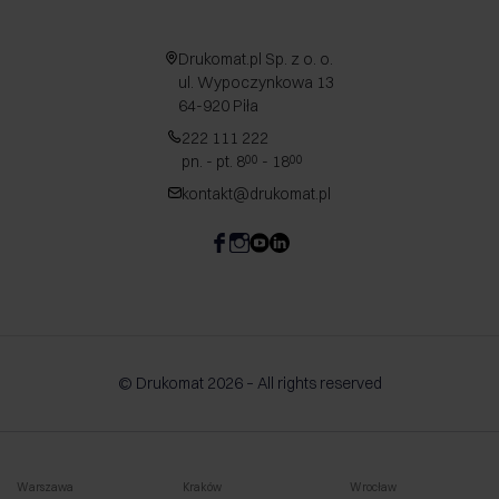
Drukomat.pl Sp. z o. o.
ul. Wypoczynkowa 13
64-920 Piła
222 111 222
pn. - pt. 8
- 18
00
00
kontakt@drukomat.pl
© Drukomat 2026 – All rights reserved
Warszawa
Kraków
Wrocław