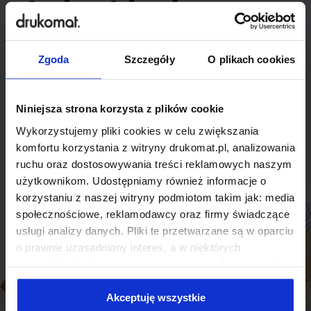
indywidualnego
rozwiązania?
Zgoda
Szczegóły
O plikach cookies
Odezwij się do nas, aby omówić
produkt niestandardowy.
Niniejsza strona korzysta z plików cookie
Wykorzystujemy pliki cookies w celu zwiększania
Skontaktuj się
komfortu korzystania z witryny drukomat.pl, analizowania
ruchu oraz dostosowywania treści reklamowych naszym
użytkownikom. Udostępniamy również informacje o
korzystaniu z naszej witryny podmiotom takim jak: media
społecznościowe, reklamodawcy oraz firmy świadczące
usługi analizy danych. Pliki te przetwarzane są w oparciu
o prawnie uzasadniony interes, a w niektórych
przypadkach odbywa się to na podstawie Twojej zgody.
Niektóre z plików cookies dostarczane i przetwarzane są
przez naszych zewnętrznych partnerów, z których listą
Akceptuję wszystkie