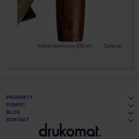
u RPET
Kubek termiczny 550 ml
Spieniacz do m
PRODUKTY
POMOC
BLOG
KONTAKT