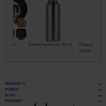
dget cube
Butelka termiczna 750 ml
Długopis metal
Cardin
PRODUKTY
POMOC
BLOG
KONTAKT