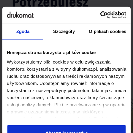
Potrzebujesz
indywidualnego
rozwiązania?
Zgoda
Szczegóły
O plikach cookies
Odezwij się do nas, aby omówić
Niniejsza strona korzysta z plików cookie
produkt niestandardowy.
Wykorzystujemy pliki cookies w celu zwiększania
Skontaktuj się
komfortu korzystania z witryny drukomat.pl, analizowania
ruchu oraz dostosowywania treści reklamowych naszym
użytkownikom. Udostępniamy również informacje o
korzystaniu z naszej witryny podmiotom takim jak: media
społecznościowe, reklamodawcy oraz firmy świadczące
usługi analizy danych. Pliki te przetwarzane są w oparciu
o prawnie uzasadniony interes, a w niektórych
przypadkach odbywa się to na podstawie Twojej zgody.
Niektóre z plików cookies dostarczane i przetwarzane są
przez naszych zewnętrznych partnerów, z których listą