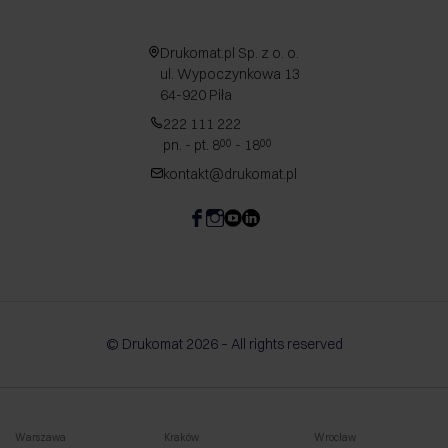
Drukomat.pl Sp. z o. o.
ul. Wypoczynkowa 13
64-920 Piła
222 111 222
pn. - pt. 8
- 18
00
00
kontakt@drukomat.pl
© Drukomat 2026 – All rights reserved
Warszawa
Kraków
Wrocław