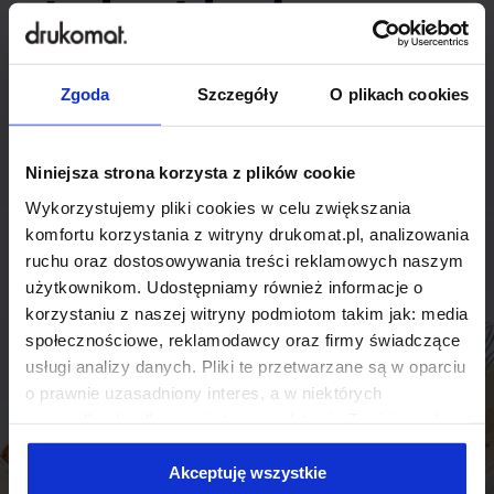
indywidualnego
rozwiązania?
Zgoda
Szczegóły
O plikach cookies
Odezwij się do nas, aby omówić
produkt niestandardowy.
Niniejsza strona korzysta z plików cookie
Wykorzystujemy pliki cookies w celu zwiększania
Skontaktuj się
komfortu korzystania z witryny drukomat.pl, analizowania
ruchu oraz dostosowywania treści reklamowych naszym
użytkownikom. Udostępniamy również informacje o
korzystaniu z naszej witryny podmiotom takim jak: media
społecznościowe, reklamodawcy oraz firmy świadczące
usługi analizy danych. Pliki te przetwarzane są w oparciu
o prawnie uzasadniony interes, a w niektórych
przypadkach odbywa się to na podstawie Twojej zgody.
Niektóre z plików cookies dostarczane i przetwarzane są
przez naszych zewnętrznych partnerów, z których listą
Akceptuję wszystkie