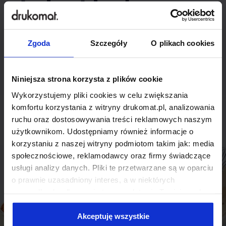
indywidualnego
rozwiązania?
Zgoda
Szczegóły
O plikach cookies
Odezwij się do nas, aby omówić
produkt niestandardowy.
Niniejsza strona korzysta z plików cookie
Wykorzystujemy pliki cookies w celu zwiększania
Skontaktuj się
komfortu korzystania z witryny drukomat.pl, analizowania
ruchu oraz dostosowywania treści reklamowych naszym
użytkownikom. Udostępniamy również informacje o
korzystaniu z naszej witryny podmiotom takim jak: media
społecznościowe, reklamodawcy oraz firmy świadczące
usługi analizy danych. Pliki te przetwarzane są w oparciu
o prawnie uzasadniony interes, a w niektórych
przypadkach odbywa się to na podstawie Twojej zgody.
Niektóre z plików cookies dostarczane i przetwarzane są
przez naszych zewnętrznych partnerów, z których listą
Akceptuję wszystkie