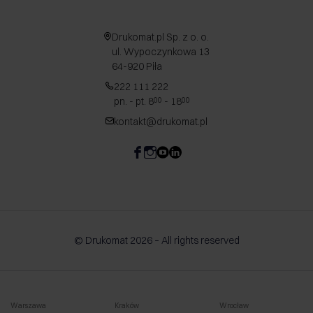
Drukomat.pl Sp. z o. o.
ul. Wypoczynkowa 13
64-920 Piła
222 111 222
pn. - pt. 8
- 18
00
00
kontakt@drukomat.pl
© Drukomat 2026 – All rights reserved
Warszawa
Kraków
Wrocław