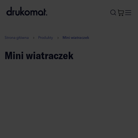
B
A
A
B
Strona główna
Produkty
Mini wiatraczek
Mini wiatraczek