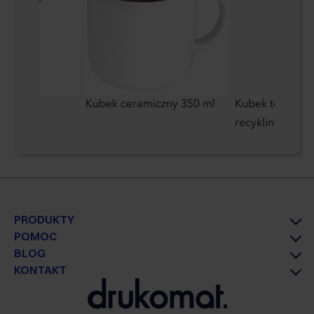
etalowy
Kubek ceramiczny 350 ml
Kubek termiczny 
recyklingu MoL
PRODUKTY
POMOC
BLOG
KONTAKT