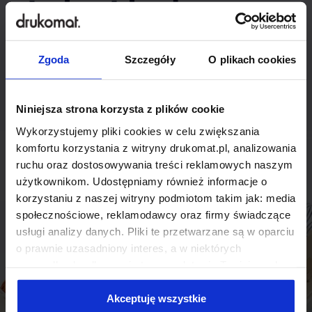
indywidualnego
rozwiązania?
Zgoda
Szczegóły
O plikach cookies
Odezwij się do nas, aby omówić
produkt niestandardowy.
Niniejsza strona korzysta z plików cookie
Wykorzystujemy pliki cookies w celu zwiększania
Skontaktuj się
komfortu korzystania z witryny drukomat.pl, analizowania
ruchu oraz dostosowywania treści reklamowych naszym
użytkownikom. Udostępniamy również informacje o
korzystaniu z naszej witryny podmiotom takim jak: media
społecznościowe, reklamodawcy oraz firmy świadczące
usługi analizy danych. Pliki te przetwarzane są w oparciu
o prawnie uzasadniony interes, a w niektórych
przypadkach odbywa się to na podstawie Twojej zgody.
Niektóre z plików cookies dostarczane i przetwarzane są
przez naszych zewnętrznych partnerów, z których listą
Akceptuję wszystkie