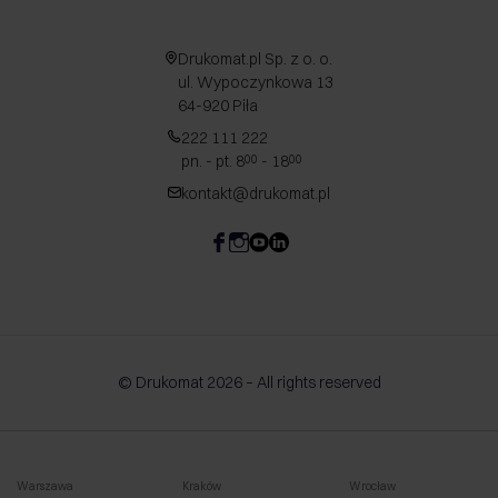
Drukomat.pl Sp. z o. o.
ul. Wypoczynkowa 13
64-920 Piła
222 111 222
pn. - pt. 8
- 18
00
00
kontakt@drukomat.pl
© Drukomat 2026 – All rights reserved
Warszawa
Kraków
Wrocław