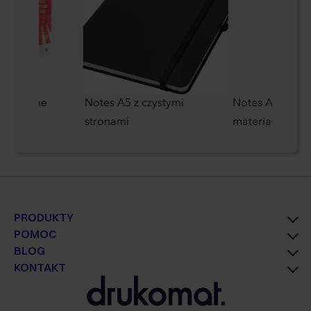
bezbarwne
Notes A5 z czystymi
Notes A5 z dłu
stronami
materiałów z re
PRODUKTY
POMOC
BLOG
KONTAKT