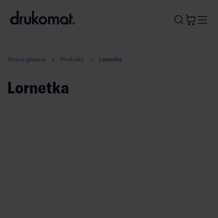
B
A
A
B
Strona główna
Produkty
Lornetka
Lornetka