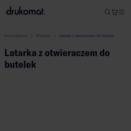
B
A
A
B
Strona główna
Produkty
Latarka z otwieraczem do butelek
Latarka z otwieraczem do
butelek