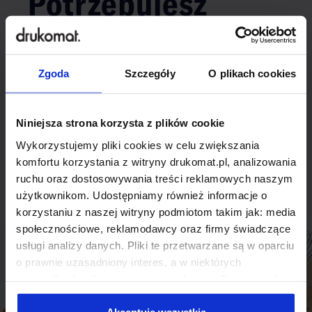
Potrzebujesz
indywidualnego
rozwiązania?
Zgoda
Szczegóły
O plikach cookies
Odezwij się do nas, aby omówić
Niniejsza strona korzysta z plików cookie
produkt niestandardowy.
Wykorzystujemy pliki cookies w celu zwiększania
Skontaktuj się
komfortu korzystania z witryny drukomat.pl, analizowania
ruchu oraz dostosowywania treści reklamowych naszym
użytkownikom. Udostępniamy również informacje o
korzystaniu z naszej witryny podmiotom takim jak: media
społecznościowe, reklamodawcy oraz firmy świadczące
usługi analizy danych. Pliki te przetwarzane są w oparciu
o prawnie uzasadniony interes, a w niektórych
przypadkach odbywa się to na podstawie Twojej zgody.
Niektóre z plików cookies dostarczane i przetwarzane są
przez naszych zewnętrznych partnerów, z których listą