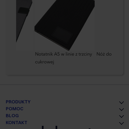
linie
Notatnik A5 w linie z trzciny
Nóż do kartonu
cukrowej
PRODUKTY
POMOC
BLOG
KONTAKT