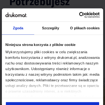
Potrzebujesz
indywidualnego
rozwiązania?
Zgoda
Szczegóły
O plikach cookies
Odezwij się do nas, aby omówić
produkt niestandardowy.
Niniejsza strona korzysta z plików cookie
Wykorzystujemy pliki cookies w celu zwiększania
Skontaktuj się
komfortu korzystania z witryny drukomat.pl, analizowania
ruchu oraz dostosowywania treści reklamowych naszym
użytkownikom. Udostępniamy również informacje o
korzystaniu z naszej witryny podmiotom takim jak: media
społecznościowe, reklamodawcy oraz firmy świadczące
usługi analizy danych. Pliki te przetwarzane są w oparciu
o prawnie uzasadniony interes, a w niektórych
przypadkach odbywa się to na podstawie Twojej zgody.
Niektóre z plików cookies dostarczane i przetwarzane są