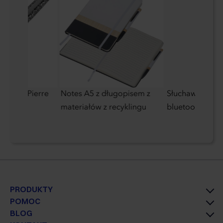
talowy Pierre
Notes A5 z długopisem z
Słuchawki dous
materiałów z recyklingu
bluetooth
PRODUKTY
POMOC
BLOG