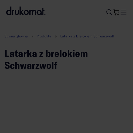
B
A
A
B
Strona główna
Produkty
Latarka z brelokiem Schwarzwolf
Latarka z brelokiem
Schwarzwolf