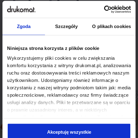
indywidualnego
rozwiązania?
Zgoda
Szczegóły
O plikach cookies
Odezwij się do nas, aby omówić
produkt niestandardowy.
Niniejsza strona korzysta z plików cookie
Wykorzystujemy pliki cookies w celu zwiększania
Skontaktuj się
komfortu korzystania z witryny drukomat.pl, analizowania
ruchu oraz dostosowywania treści reklamowych naszym
użytkownikom. Udostępniamy również informacje o
korzystaniu z naszej witryny podmiotom takim jak: media
społecznościowe, reklamodawcy oraz firmy świadczące
usługi analizy danych. Pliki te przetwarzane są w oparciu
o prawnie uzasadniony interes, a w niektórych
przypadkach odbywa się to na podstawie Twojej zgody.
Niektóre z plików cookies dostarczane i przetwarzane są
przez naszych zewnętrznych partnerów, z których listą
Akceptuję wszystkie