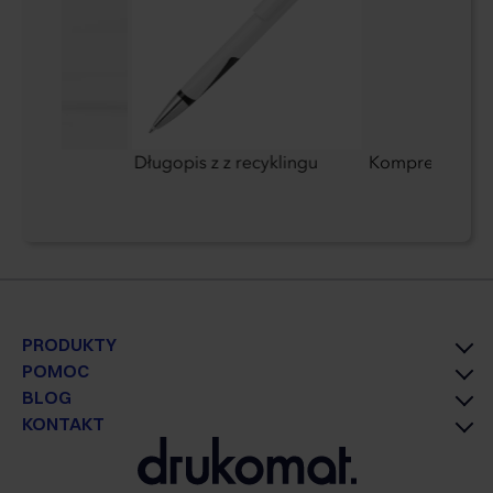
dard
Długopis z z recyklingu
Kompres chłod
PRODUKTY
POMOC
BLOG
KONTAKT