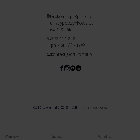
Drukomat.pl Sp. z o. o.
ul. Wypoczynkowa 13
64-920 Piła
222 111 222
pn. - pt. 8
- 18
00
00
kontakt@drukomat.pl
© Drukomat 2026 – All rights reserved
Warszawa
Kraków
Wrocław