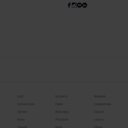
Łódź
Szczecin
Białystok
Zielona Góra
Opole
Częstochowa
Tarnów
Nowy Sącz
Zabrze
Konin
Pruszków
Leszno
Zamość
Sopot
Elbląg