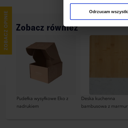
wykorzystane, kliknij “Dostos
Odrzucam wszystk
Zobacz również
Pudełka wysyłkowe Eko z
Deska kuchenna
nadrukiem
bambusowa z marmu