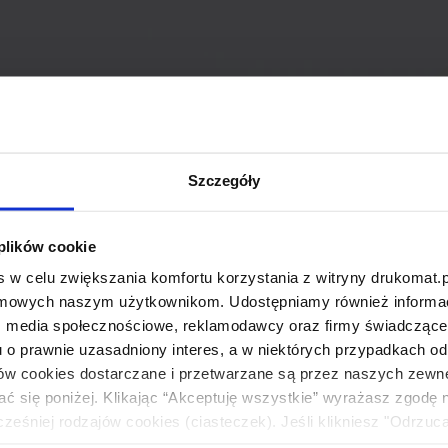
Szczegóły
 plików cookie
 w celu zwiększania komfortu korzystania z witryny drukomat.p
amowych naszym użytkownikom. Udostępniamy również informacj
: media społecznościowe, reklamodawcy oraz firmy świadczące u
u o prawnie uzasadniony interes, a w niektórych przypadkach od
ików cookies dostarczane i przetwarzane są przez naszych zewn
ać się poniżej. Klikając “Akceptuję wszystkie” wyrażasz zgodę 
eśniej rodzajów cookies (ciasteczek). Jeśli klikniesz "Odrzuc
łania naszej strony. Jeżeli chcesz samodzielnie zdecydować, ja