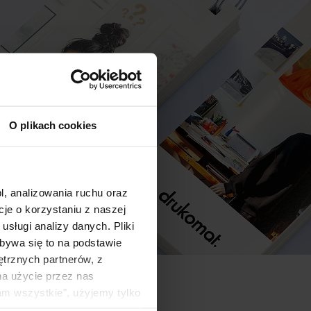
O plikach cookies
l, analizowania ruchu oraz
e o korzystaniu z naszej
sługi analizy danych. Pliki
bywa się to na podstawie
ętrznych partnerów, z
na użycie przez nas
am wszystkie", użyjemy tylko
kie typy ciasteczek zostaną