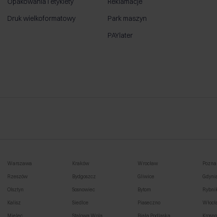
Opakowania i etykiety
Reklamacje
Druk wielkoformatowy
Park maszyn
PAYlater
Warszawa
Kraków
Wrocław
Pozna
Rzeszów
Bydgoszcz
Gliwice
Gdyni
Olsztyn
Sosnowiec
Bytom
Rybni
Kalisz
Siedlce
Piaseczno
Włocł
Mielec
Stalowa Wola
Biała Podlaska
Krosn