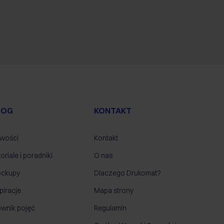
LOG
KONTAKT
wości
Kontakt
oriale i poradniki
O nas
ckupy
Dlaczego Drukomat?
piracje
Mapa strony
ownik pojęć
Regulamin