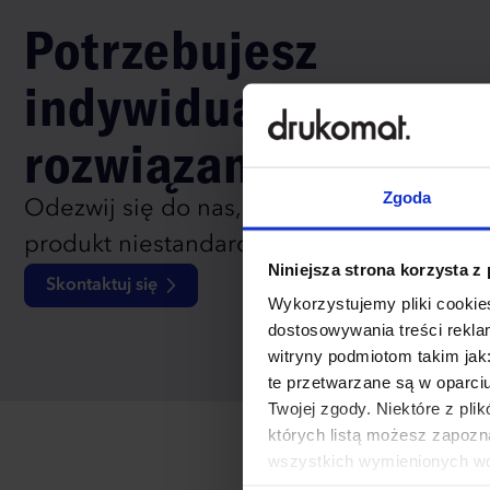
Potrzebujesz
indywidualnego
rozwiązania?
Zgoda
Odezwij się do nas, aby omówić
produkt niestandardowy.
Niniejsza strona korzysta z
Skontaktuj się
Wykorzystujemy pliki cookies
dostosowywania treści rekl
witryny podmiotom takim jak
te przetwarzane są w oparci
Twojej zgody. Niektóre z pl
których listą możesz zapozn
wszystkich wymienionych wcz
cookies niezbędnych do dzia