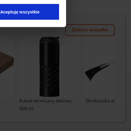
kceptuję wszystkie
Zobacz wszystko
Kubek termiczny stalowy
Skrobaczka ze szczot
500 ml