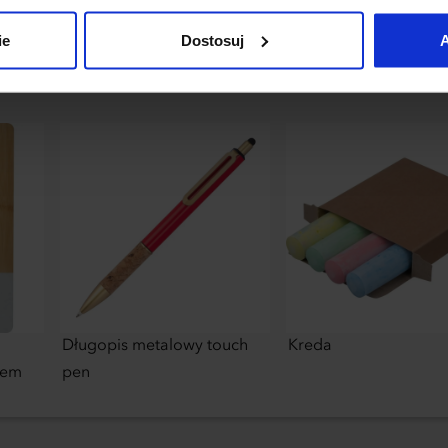
uj”.
ie
Dostosuj
A
Długopis metalowy touch
Kreda
rem
pen