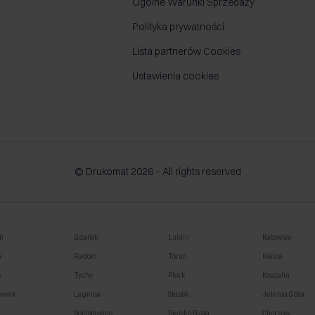
Ogólne Warunki Sprzedaży
Polityka prywatności
Lista partnerów Cookies
Ustawienia cookies
© Drukomat 2026 – All rights reserved
ń
Gdańsk
Lublin
Katowice
a
Radom
Toruń
Kielce
k
Tychy
Płock
Koszalin
awek
Legnica
Słupsk
Jelenia Góra
o
Bolesławiec
Bielsko Biała
Chorzów