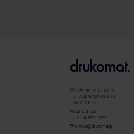
Drukomat.pl Sp. z o. o.
ul. Wypoczynkowa 13
64-920 Piła
222 111 222
pn. - pt. 8
- 18
00
00
kontakt@drukomat.pl