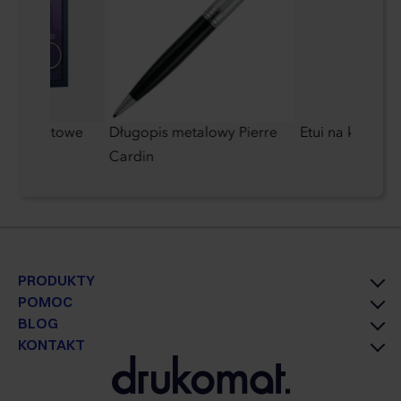
lkoformatowe
Długopis metalowy Pierre
Etui na karty z
Cardin
PRODUKTY
POMOC
BLOG
KONTAKT