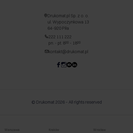
Drukomat.pl Sp. z o. o.
ul. Wypoczynkowa 13
64-920 Piła
222 111 222
pn. - pt. 8
- 18
00
00
kontakt@drukomat.pl
© Drukomat 2026 – All rights reserved
Warszawa
Kraków
Wrocław