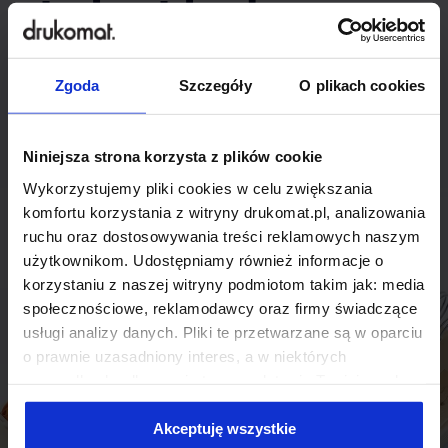
indywidualnego
rozwiązania?
Zgoda
Szczegóły
O plikach cookies
Odezwij się do nas, aby omówić
produkt niestandardowy.
Niniejsza strona korzysta z plików cookie
Wykorzystujemy pliki cookies w celu zwiększania
Skontaktuj się
komfortu korzystania z witryny drukomat.pl, analizowania
ruchu oraz dostosowywania treści reklamowych naszym
użytkownikom. Udostępniamy również informacje o
korzystaniu z naszej witryny podmiotom takim jak: media
społecznościowe, reklamodawcy oraz firmy świadczące
usługi analizy danych. Pliki te przetwarzane są w oparciu
o prawnie uzasadniony interes, a w niektórych
przypadkach odbywa się to na podstawie Twojej zgody.
Niektóre z plików cookies dostarczane i przetwarzane są
przez naszych zewnętrznych partnerów, z których listą
Akceptuję wszystkie