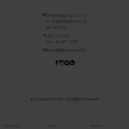
Drukomat.pl Sp. z o. o.
ul. Wypoczynkowa 13
64-920 Piła
222 111 222
pn. - pt. 8
- 18
00
00
kontakt@drukomat.pl
© Drukomat 2026 – All rights reserved
Warszawa
Kraków
Wrocław