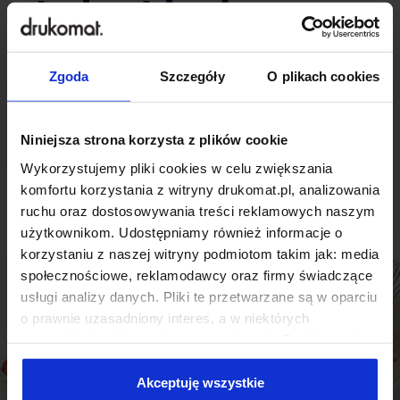
indywidualnego
rozwiązania?
Zgoda
Szczegóły
O plikach cookies
Odezwij się do nas, aby omówić
produkt niestandardowy.
Niniejsza strona korzysta z plików cookie
Wykorzystujemy pliki cookies w celu zwiększania
Skontaktuj się
komfortu korzystania z witryny drukomat.pl, analizowania
ruchu oraz dostosowywania treści reklamowych naszym
użytkownikom. Udostępniamy również informacje o
korzystaniu z naszej witryny podmiotom takim jak: media
społecznościowe, reklamodawcy oraz firmy świadczące
usługi analizy danych. Pliki te przetwarzane są w oparciu
o prawnie uzasadniony interes, a w niektórych
przypadkach odbywa się to na podstawie Twojej zgody.
Niektóre z plików cookies dostarczane i przetwarzane są
przez naszych zewnętrznych partnerów, z których listą
Akceptuję wszystkie