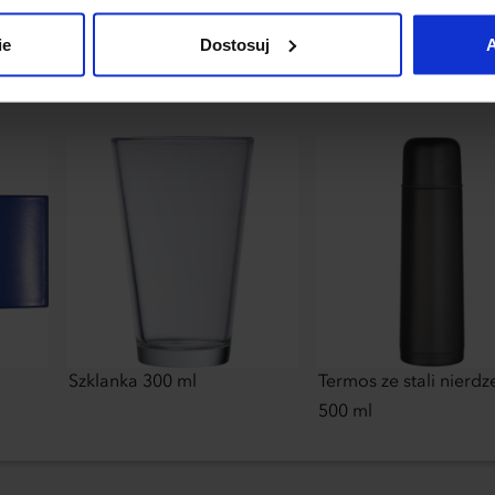
uj”.
ie
Dostosuj
A
Szklanka 300 ml
Termos ze stali nierd
500 ml