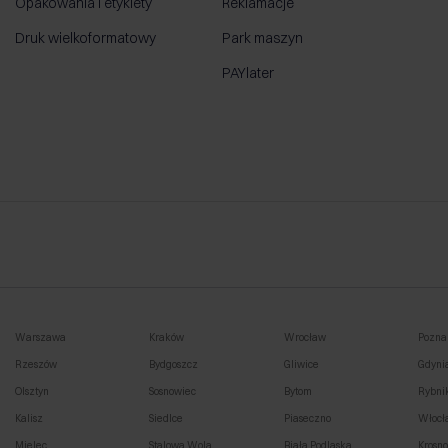
Opakowania i etykiety
Reklamacje
Druk wielkoformatowy
Park maszyn
PAYlater
Warszawa
Kraków
Wrocław
Pozna
Rzeszów
Bydgoszcz
Gliwice
Gdyni
Olsztyn
Sosnowiec
Bytom
Rybni
Kalisz
Siedlce
Piaseczno
Włocł
Mielec
Stalowa Wola
Biała Podlaska
Krosn