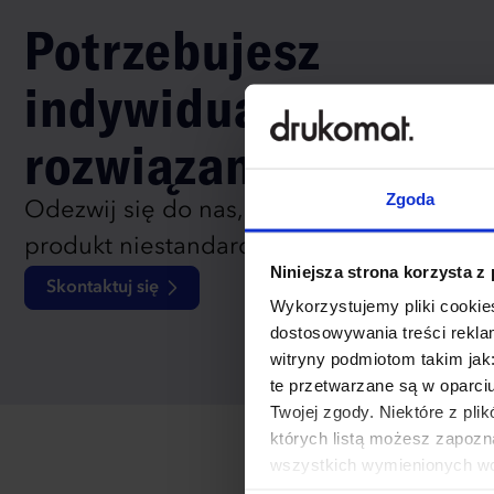
Potrzebujesz
indywidualnego
rozwiązania?
Zgoda
Odezwij się do nas, aby omówić
produkt niestandardowy.
Niniejsza strona korzysta z
Skontaktuj się
Wykorzystujemy pliki cookies
dostosowywania treści rekl
witryny podmiotom takim jak
te przetwarzane są w oparci
Twojej zgody. Niektóre z pl
których listą możesz zapozn
wszystkich wymienionych wcz
cookies niezbędnych do dzia