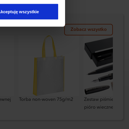
kceptuję wszystkie
Zobacz wszystko
zewnej
Torba non-woven 75g/m2
Zestaw piśmienny dłu
pióro wieczne Mark 