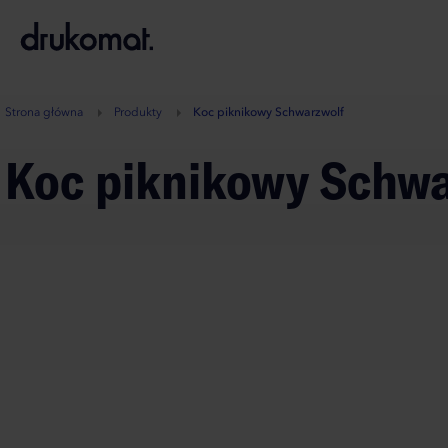
B
A
A
B
Strona główna
Produkty
Koc piknikowy Schwarzwolf
Koc piknikowy Schw