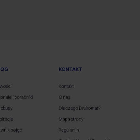
LOG
KONTAKT
wości
Kontakt
oriale i poradniki
O nas
ckupy
Dlaczego Drukomat?
piracje
Mapa strony
ownik pojęć
Regulamin