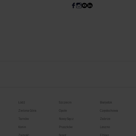
Łódź
Szczecin
Białystok
Zielona Góra
Opole
Częstochowa
Tarnów
Nowy Sącz
Zabrze
Konin
Pruszków
Leszno
Zamość
Sopot
Elbląg