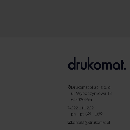
Drukomat.pl Sp. z o. o.
ul. Wypoczynkowa 13
64-920 Piła
222 111 222
pn. - pt. 8
- 18
00
00
kontakt@drukomat.pl