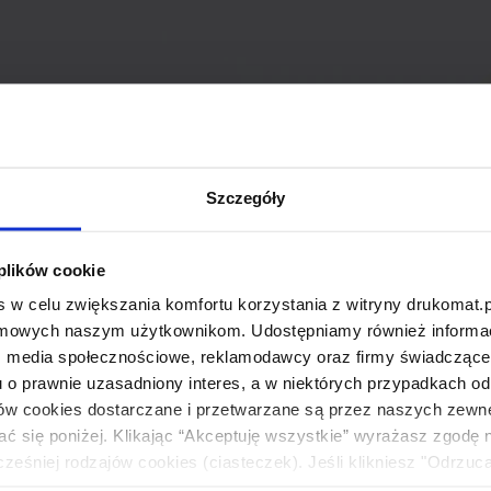
Szczegóły
 plików cookie
 w celu zwiększania komfortu korzystania z witryny drukomat.p
amowych naszym użytkownikom. Udostępniamy również informacj
: media społecznościowe, reklamodawcy oraz firmy świadczące u
u o prawnie uzasadniony interes, a w niektórych przypadkach od
ików cookies dostarczane i przetwarzane są przez naszych zewn
ać się poniżej. Klikając “Akceptuję wszystkie” wyrażasz zgodę 
eśniej rodzajów cookies (ciasteczek). Jeśli klikniesz "Odrzuc
łania naszej strony. Jeżeli chcesz samodzielnie zdecydować, ja