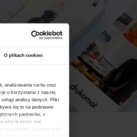
O plikach cookies
l, analizowania ruchu oraz
e o korzystaniu z naszej
sługi analizy danych. Pliki
bywa się to na podstawie
ętrznych partnerów, z
na użycie przez nas
am wszystkie", użyjemy tylko
kie typy ciasteczek zostaną