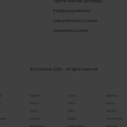
Ogólne Warunki Sprzedaży
Polityka prywatności
Lista partnerów Cookies
Ustawienia cookies
© Drukomat 2026 – All rights reserved
ń
Gdańsk
Lublin
Katowice
a
Radom
Toruń
Kielce
k
Tychy
Płock
Koszalin
awek
Legnica
Słupsk
Jelenia Góra
o
Bolesławiec
Bielsko Biała
Chorzów