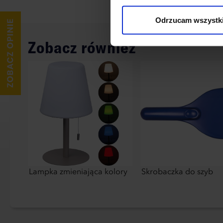
wykorzystane, kliknij “Dostos
Odrzucam wszystk
Zobacz również
Lampka zmieniająca kolory
Skrobaczka do szyb