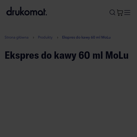
B
A
A
B
Strona główna
Produkty
Ekspres do kawy 60 ml MoLu
Ekspres do kawy 60 ml MoLu