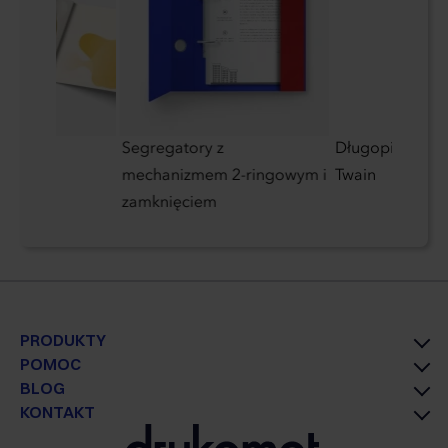
 CD - 2
Segregatory z
Długopis meta
mechanizmem 2-ringowym i
Twain
zamknięciem
PRODUKTY
POMOC
BLOG
KONTAKT