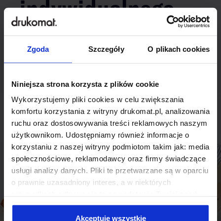
indywidualnego
rozwiązania?
Zgoda
Szczegóły
O plikach cookies
Odezwij się do nas, aby omówić
produkt niestandardowy.
Niniejsza strona korzysta z plików cookie
Skontaktuj się
Wykorzystujemy pliki cookies w celu zwiększania
komfortu korzystania z witryny drukomat.pl, analizowania
ruchu oraz dostosowywania treści reklamowych naszym
użytkownikom. Udostępniamy również informacje o
korzystaniu z naszej witryny podmiotom takim jak: media
społecznościowe, reklamodawcy oraz firmy świadczące
usługi analizy danych. Pliki te przetwarzane są w oparciu
o prawnie uzasadniony interes, a w niektórych
przypadkach odbywa się to na podstawie Twojej zgody.
Niektóre z plików cookies dostarczane i przetwarzane są
przez naszych zewnętrznych partnerów, z których listą
Akceptuję wszystkie