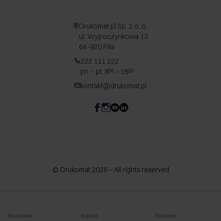
Drukomat.pl Sp. z o. o.
ul. Wypoczynkowa 13
64-920 Piła
222 111 222
pn. - pt. 8
- 18
00
00
kontakt@drukomat.pl
© Drukomat 2026 – All rights reserved
Warszawa
Kraków
Wrocław