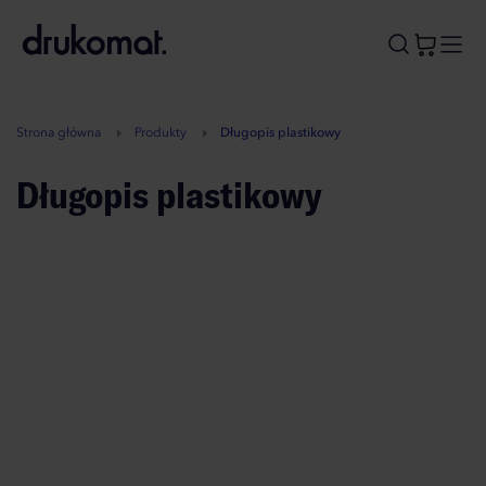
B
A
A
B
Strona główna
Produkty
Długopis plastikowy
Długopis plastikowy