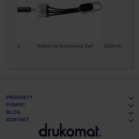
ecyklingu
Kabel do ładowania 3w1
Szklanka 300 m
PRODUKTY
POMOC
BLOG
KONTAKT