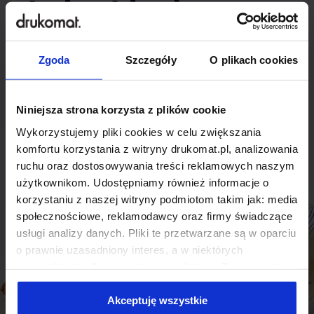
indywidualnego
rozwiązania?
Zgoda
Szczegóły
O plikach cookies
Odezwij się do nas, aby omówić
produkt niestandardowy.
Niniejsza strona korzysta z plików cookie
Wykorzystujemy pliki cookies w celu zwiększania
Skontaktuj się
komfortu korzystania z witryny drukomat.pl, analizowania
ruchu oraz dostosowywania treści reklamowych naszym
użytkownikom. Udostępniamy również informacje o
korzystaniu z naszej witryny podmiotom takim jak: media
społecznościowe, reklamodawcy oraz firmy świadczące
usługi analizy danych. Pliki te przetwarzane są w oparciu
o prawnie uzasadniony interes, a w niektórych
przypadkach odbywa się to na podstawie Twojej zgody.
Niektóre z plików cookies dostarczane i przetwarzane są
przez naszych zewnętrznych partnerów, z których listą
Akceptuję wszystkie