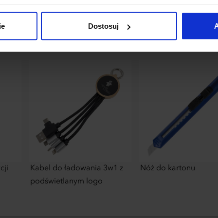
łania naszej strony. Jeżeli chcesz samodzielnie zdecydować, ja
uj”.
ie
Dostosuj
A
cji
Kabel do ładowania 3w1 z
Nóż do kartonu
podświetlanym logo