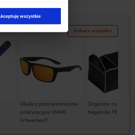
kie typy ciasteczek zostaną
kceptuję wszystkie
Zobacz wszystko
Okulary przeciwsłoneczne-
Organizer na zakupy
polaryzacyjne UV400
bagażnika FE
Schwarzwolf