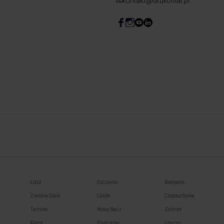
kontakt@drukomat.pl
Łódź
Szczecin
Białystok
Zielona Góra
Opole
Częstochowa
Tarnów
Nowy Sącz
Zabrze
Konin
Pruszków
Leszno