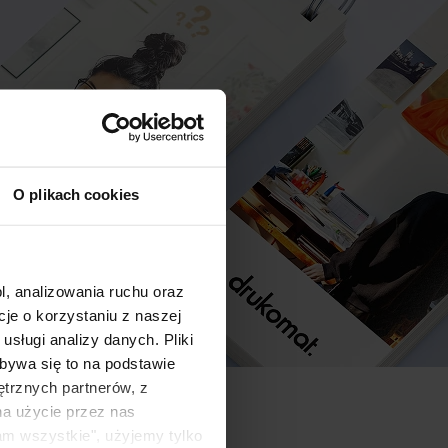
O plikach cookies
l, analizowania ruchu oraz
e o korzystaniu z naszej
sługi analizy danych. Pliki
bywa się to na podstawie
ętrznych partnerów, z
na użycie przez nas
am wszystkie", użyjemy tylko