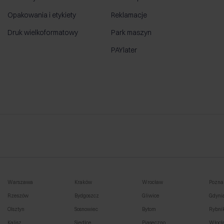
Opakowania i etykiety
Reklamacje
Druk wielkoformatowy
Park maszyn
PAYlater
Warszawa
Kraków
Wrocław
Pozna
Rzeszów
Bydgoszcz
Gliwice
Gdyni
Olsztyn
Sosnowiec
Bytom
Rybni
Kalisz
Siedlce
Piaseczno
Włocł