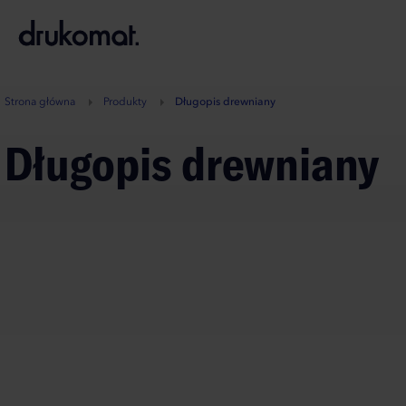
B
A
A
B
Strona główna
Produkty
Długopis drewniany
Długopis drewniany