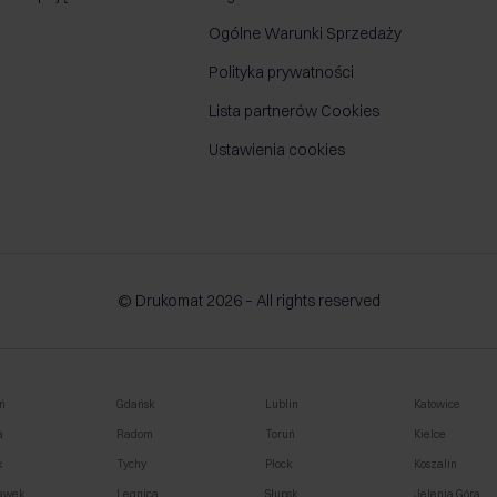
Ogólne Warunki Sprzedaży
Polityka prywatności
Lista partnerów Cookies
Ustawienia cookies
© Drukomat 2026 – All rights reserved
ń
Gdańsk
Lublin
Katowice
a
Radom
Toruń
Kielce
k
Tychy
Płock
Koszalin
awek
Legnica
Słupsk
Jelenia Góra