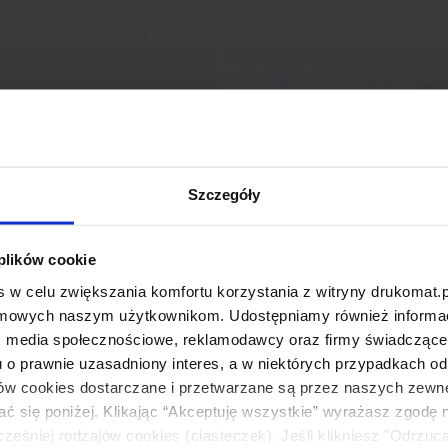
Szczegóły
 plików cookie
 w celu zwiększania komfortu korzystania z witryny drukomat.p
amowych naszym użytkownikom. Udostępniamy również informacj
: media społecznościowe, reklamodawcy oraz firmy świadczące u
u o prawnie uzasadniony interes, a w niektórych przypadkach od
ików cookies dostarczane i przetwarzane są przez naszych zewn
ać się poniżej. Klikając “Akceptuję wszystkie” wyrażasz zgodę 
eśniej rodzajów cookies (ciasteczek). Jeśli klikniesz "Odrzuc