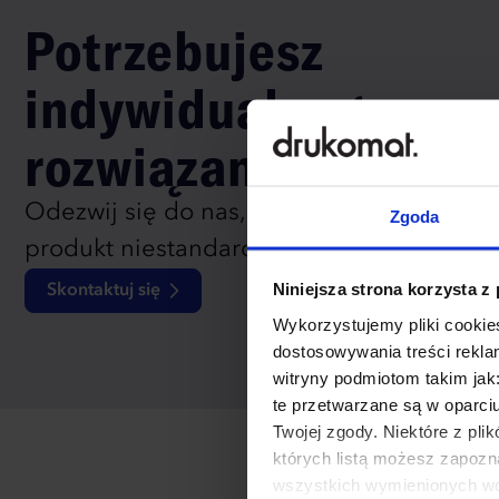
Potrzebujesz
indywidualnego
rozwiązania?
Odezwij się do nas, aby omówić
Zgoda
produkt niestandardowy.
Niniejsza strona korzysta z
Skontaktuj się
Wykorzystujemy pliki cookies
dostosowywania treści rekl
witryny podmiotom takim jak
te przetwarzane są w oparci
Twojej zgody. Niektóre z pl
których listą możesz zapozn
wszystkich wymienionych wcz