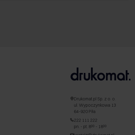
Drukomat.pl Sp. z o. o.
ul. Wypoczynkowa 13
64-920 Piła
222 111 222
pn. - pt. 8
- 18
00
00