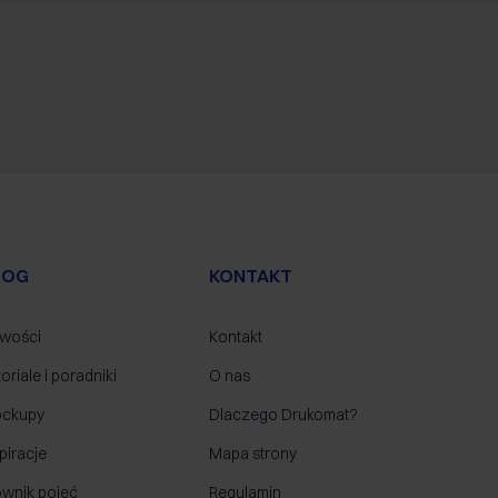
LOG
KONTAKT
wości
Kontakt
oriale i poradniki
O nas
ckupy
Dlaczego Drukomat?
piracje
Mapa strony
ownik pojęć
Regulamin