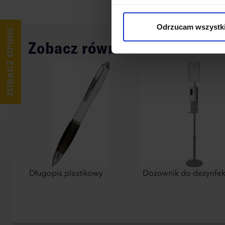
cookies niezbędnych do dzia
wykorzystane, kliknij “Dostos
Odrzucam wszystk
Zobacz również
Długopis plastikowy
Dozownik do dezynfek