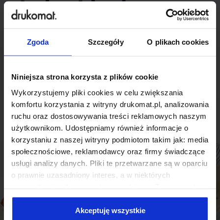
indywidualnego
rozwiązania?
Zgoda
Szczegóły
O plikach cookies
Odezwij się do nas, aby omówić
produkt niestandardowy.
Niniejsza strona korzysta z plików cookie
Wykorzystujemy pliki cookies w celu zwiększania
Skontaktuj się
komfortu korzystania z witryny drukomat.pl, analizowania
ruchu oraz dostosowywania treści reklamowych naszym
użytkownikom. Udostępniamy również informacje o
korzystaniu z naszej witryny podmiotom takim jak: media
społecznościowe, reklamodawcy oraz firmy świadczące
usługi analizy danych. Pliki te przetwarzane są w oparciu
o prawnie uzasadniony interes, a w niektórych
przypadkach odbywa się to na podstawie Twojej zgody.
Niektóre z plików cookies dostarczane i przetwarzane są
przez naszych zewnętrznych partnerów, z których listą
Akceptuję wszystkie