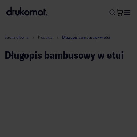
B
A
A
B
Strona główna
Produkty
Długopis bambusowy w etui
Długopis bambusowy w etui