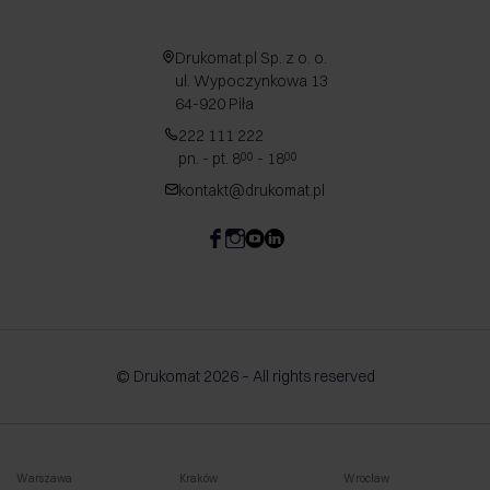
Drukomat.pl Sp. z o. o.
ul. Wypoczynkowa 13
64-920 Piła
222 111 222
pn. - pt. 8
- 18
00
00
kontakt@drukomat.pl
© Drukomat 2026 – All rights reserved
Warszawa
Kraków
Wrocław