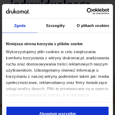
indywidualnego
rozwiązania?
Zgoda
Szczegóły
O plikach cookies
Odezwij się do nas, aby omówić
produkt niestandardowy.
Niniejsza strona korzysta z plików cookie
Skontaktuj się
Wykorzystujemy pliki cookies w celu zwiększania
komfortu korzystania z witryny drukomat.pl, analizowania
ruchu oraz dostosowywania treści reklamowych naszym
użytkownikom. Udostępniamy również informacje o
korzystaniu z naszej witryny podmiotom takim jak: media
społecznościowe, reklamodawcy oraz firmy świadczące
usługi analizy danych. Pliki te przetwarzane są w oparciu
o prawnie uzasadniony interes, a w niektórych
przypadkach odbywa się to na podstawie Twojej zgody.
Niektóre z plików cookies dostarczane i przetwarzane są
przez naszych zewnętrznych partnerów, z których listą
Akceptuję wszystkie