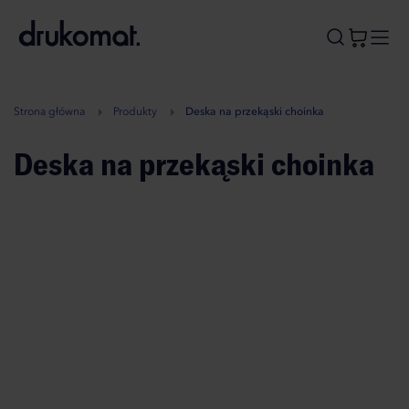
B
A
A
B
Strona główna
Produkty
Deska na przekąski choinka
Deska na przekąski choinka