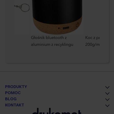
busowy
Głośnik bluetooth z
Koc z polaru św
jny
aluminium z recyklingu
200g/m²
PRODUKTY
POMOC
BLOG
KONTAKT