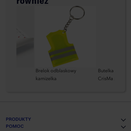
również
Brelok odblaskowy
Butelka termicz
kamizelka
CrisMa ze stali 
PRODUKTY
POMOC