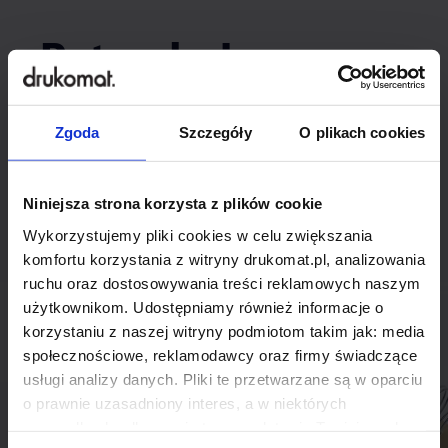
Potrzebujesz
indywidualnego
Zgoda
Szczegóły
O plikach cookies
rozwiązania?
Niniejsza strona korzysta z plików cookie
Odezwij się do nas, aby omówić
Wykorzystujemy pliki cookies w celu zwiększania
produkt niestandardowy.
komfortu korzystania z witryny drukomat.pl, analizowania
ruchu oraz dostosowywania treści reklamowych naszym
Skontaktuj się
użytkownikom. Udostępniamy również informacje o
korzystaniu z naszej witryny podmiotom takim jak: media
społecznościowe, reklamodawcy oraz firmy świadczące
usługi analizy danych. Pliki te przetwarzane są w oparciu
o prawnie uzasadniony interes, a w niektórych
przypadkach odbywa się to na podstawie Twojej zgody.