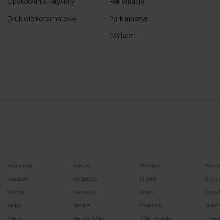
Opakowania i etykiety
Reklamacje
Druk wielkoformatowy
Park maszyn
PAYlater
Warszawa
Kraków
Wrocław
Pozna
Rzeszów
Bydgoszcz
Gliwice
Gdyni
Olsztyn
Sosnowiec
Bytom
Rybni
Kalisz
Siedlce
Piaseczno
Włocł
Mielec
Stalowa Wola
Biała Podlaska
Krosn