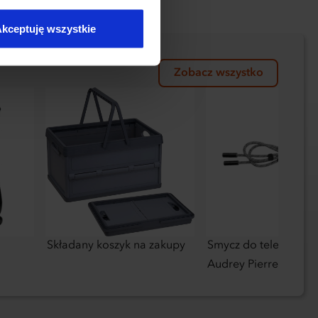
kceptuję wszystkie
Zobacz wszystko
Składany koszyk na zakupy
Smycz do telefonu z
Audrey Pierre Cardin