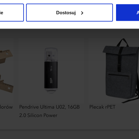
uj”.
ie
Dostosuj
A
olorów
Pendrive Ultima U02, 16GB
Plecak rPET
2.0 Silicon Power