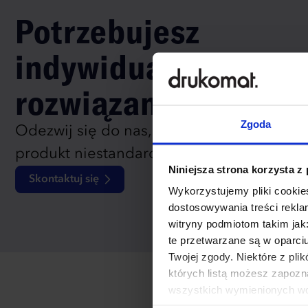
Potrzebujesz
indywidualnego
rozwiązania?
Zgoda
Odezwij się do nas, aby omówić
produkt niestandardowy.
Niniejsza strona korzysta z
Skontaktuj się
Wykorzystujemy pliki cookies
dostosowywania treści rekl
witryny podmiotom takim jak
te przetwarzane są w oparci
Twojej zgody. Niektóre z pl
których listą możesz zapozn
wszystkich wymienionych wcz
cookies niezbędnych do dzia