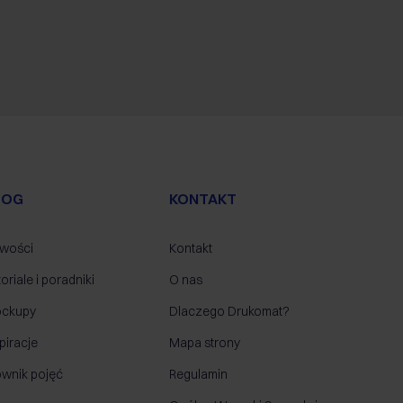
LOG
KONTAKT
wości
Kontakt
oriale i poradniki
O nas
ckupy
Dlaczego Drukomat?
piracje
Mapa strony
ownik pojęć
Regulamin