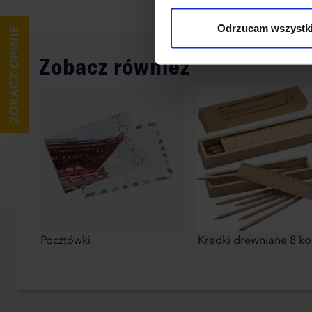
wykorzystane, kliknij “Dostos
Odrzucam wszystk
Zobacz również
Pocztówki
Kredki drewniane 8 k