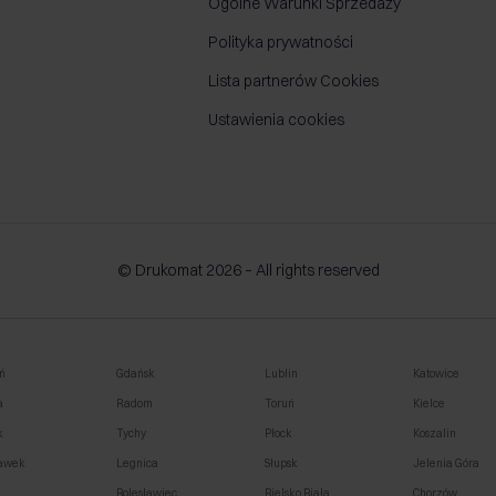
Ogólne Warunki Sprzedaży
Polityka prywatności
Lista partnerów Cookies
Ustawienia cookies
© Drukomat 2026 – All rights reserved
ń
Gdańsk
Lublin
Katowice
a
Radom
Toruń
Kielce
k
Tychy
Płock
Koszalin
awek
Legnica
Słupsk
Jelenia Góra
o
Bolesławiec
Bielsko Biała
Chorzów