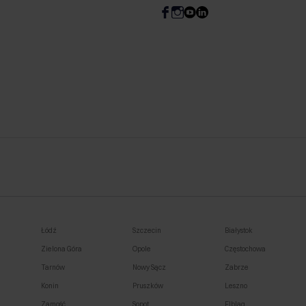
Łódź
Szczecin
Białystok
Zielona Góra
Opole
Częstochowa
Tarnów
Nowy Sącz
Zabrze
Konin
Pruszków
Leszno
Zamość
Sopot
Elbląg