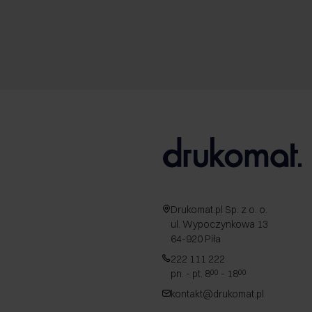
Drukomat.pl Sp. z o. o.
ul. Wypoczynkowa 13
64-920 Piła
222 111 222
pn. - pt. 8
- 18
00
00
kontakt@drukomat.pl