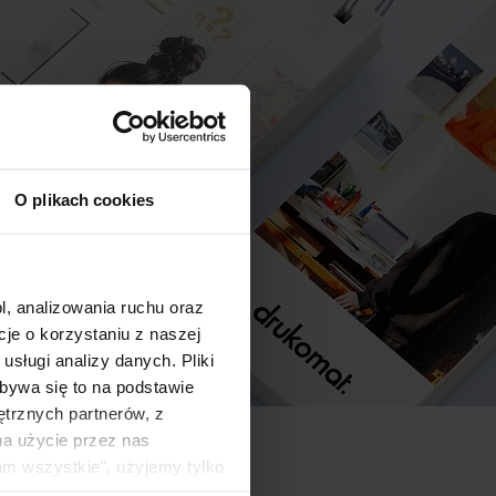
O plikach cookies
l, analizowania ruchu oraz
e o korzystaniu z naszej
sługi analizy danych. Pliki
bywa się to na podstawie
ętrznych partnerów, z
na użycie przez nas
am wszystkie", użyjemy tylko
kie typy ciasteczek zostaną