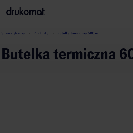
B
A
A
B
Strona główna
Produkty
Butelka termiczna 600 ml
Butelka termiczna 6