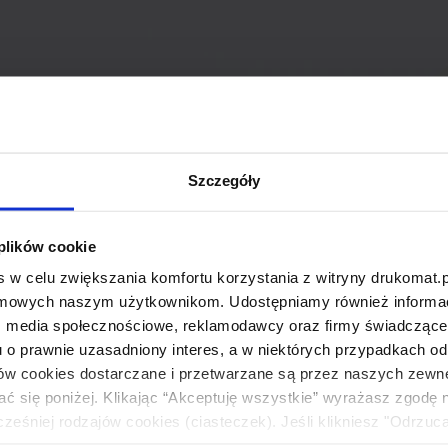
Szczegóły
 plików cookie
 w celu zwiększania komfortu korzystania z witryny drukomat.p
amowych naszym użytkownikom. Udostępniamy również informacj
: media społecznościowe, reklamodawcy oraz firmy świadczące u
u o prawnie uzasadniony interes, a w niektórych przypadkach od
ików cookies dostarczane i przetwarzane są przez naszych zewn
ać się poniżej. Klikając “Akceptuję wszystkie” wyrażasz zgodę 
eśniej rodzajów cookies (ciasteczek). Jeśli klikniesz "Odrzuc
łania naszej strony. Jeżeli chcesz samodzielnie zdecydować, ja