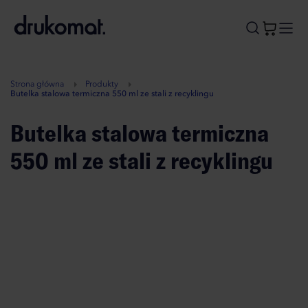
B
A
A
B
Strona główna
Produkty
Butelka stalowa termiczna 550 ml ze stali z recyklingu
Butelka stalowa termiczna
550 ml ze stali z recyklingu