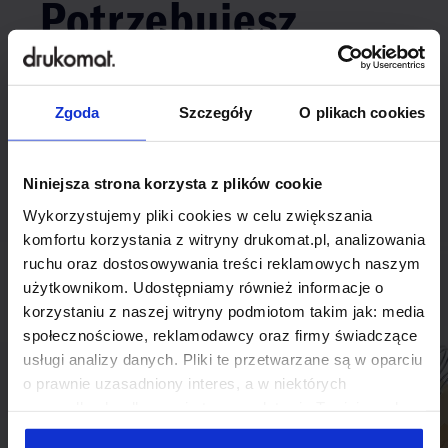
Potrzebujesz
indywidualnego
rozwiązania?
Zgoda
Szczegóły
O plikach cookies
Odezwij się do nas, aby omówić
Niniejsza strona korzysta z plików cookie
produkt niestandardowy.
Wykorzystujemy pliki cookies w celu zwiększania
komfortu korzystania z witryny drukomat.pl, analizowania
Skontaktuj się
ruchu oraz dostosowywania treści reklamowych naszym
użytkownikom. Udostępniamy również informacje o
korzystaniu z naszej witryny podmiotom takim jak: media
społecznościowe, reklamodawcy oraz firmy świadczące
usługi analizy danych. Pliki te przetwarzane są w oparciu
o prawnie uzasadniony interes, a w niektórych
przypadkach odbywa się to na podstawie Twojej zgody.
Niektóre z plików cookies dostarczane i przetwarzane są