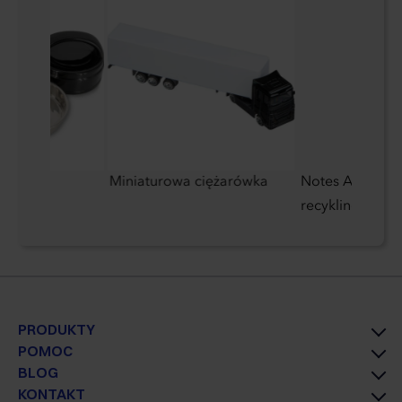
000 ml
Miniaturowa ciężarówka
Notes A5 z papi
recyklingu
PRODUKTY
POMOC
BLOG
KONTAKT