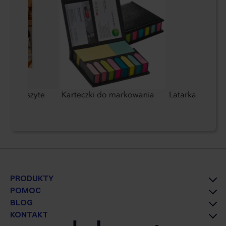
lamowe szyte
Karteczki do markowania
Latarka alumin
PRODUKTY
POMOC
BLOG
KONTAKT