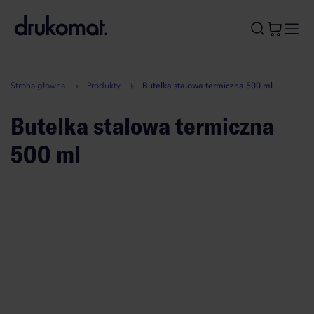
B
A
A
B
Strona główna
Produkty
Butelka stalowa termiczna 500 ml
Butelka stalowa termiczna
500 ml