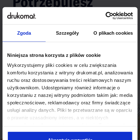
Potrzebujesz
indywidualnego
rozwiązania?
Zgoda
Szczegóły
O plikach cookies
Odezwij się do nas, aby omówić
Niniejsza strona korzysta z plików cookie
produkt niestandardowy.
Wykorzystujemy pliki cookies w celu zwiększania
Skontaktuj się
komfortu korzystania z witryny drukomat.pl, analizowania
ruchu oraz dostosowywania treści reklamowych naszym
użytkownikom. Udostępniamy również informacje o
korzystaniu z naszej witryny podmiotom takim jak: media
społecznościowe, reklamodawcy oraz firmy świadczące
usługi analizy danych. Pliki te przetwarzane są w oparciu
o prawnie uzasadniony interes, a w niektórych
przypadkach odbywa się to na podstawie Twojej zgody.
Niektóre z plików cookies dostarczane i przetwarzane są
przez naszych zewnętrznych partnerów, z których listą