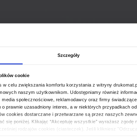
Szczegóły
 plików cookie
 w celu zwiększania komfortu korzystania z witryny drukomat.p
amowych naszym użytkownikom. Udostępniamy również informacj
: media społecznościowe, reklamodawcy oraz firmy świadczące u
u o prawnie uzasadniony interes, a w niektórych przypadkach od
ików cookies dostarczane i przetwarzane są przez naszych zewn
ać się poniżej. Klikając “Akceptuję wszystkie” wyrażasz zgodę 
eśniej rodzajów cookies (ciasteczek). Jeśli klikniesz "Odrzuc
łania naszej strony. Jeżeli chcesz samodzielnie zdecydować, ja