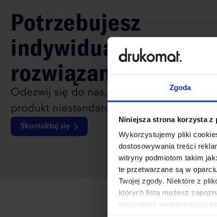
Potrzebujesz
indywidualnego
rozwiązania?
Zgoda
Odezwij się do nas, aby omówić
produkt niestandardowy.
Niniejsza strona korzysta z
Skontaktuj się
Wykorzystujemy pliki cookies
dostosowywania treści rekl
witryny podmiotom takim jak
te przetwarzane są w oparci
Twojej zgody. Niektóre z pl
których listą możesz zapozn
wszystkich wymienionych wcz
cookies niezbędnych do dzia