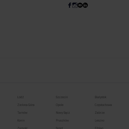
Łódź
Szczecin
Białystok
Zielona Góra
Opole
Częstochowa
Tarnów
Nowy Sącz
Zabrze
Konin
Pruszków
Leszno
Zamość
Sopot
Elbląg