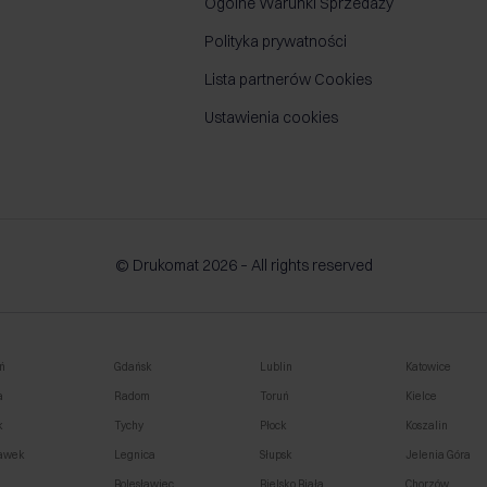
Ogólne Warunki Sprzedaży
Polityka prywatności
Lista partnerów Cookies
Ustawienia cookies
© Drukomat 2026 – All rights reserved
ń
Gdańsk
Lublin
Katowice
a
Radom
Toruń
Kielce
k
Tychy
Płock
Koszalin
awek
Legnica
Słupsk
Jelenia Góra
o
Bolesławiec
Bielsko Biała
Chorzów