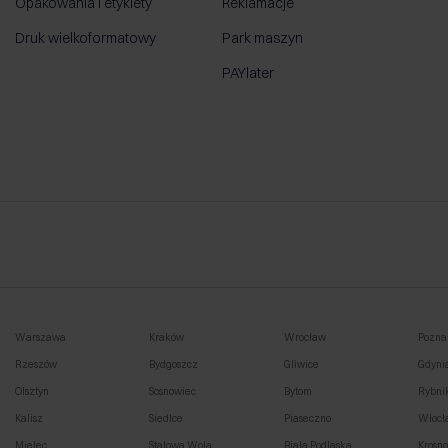
Opakowania i etykiety
Reklamacje
Druk wielkoformatowy
Park maszyn
PAYlater
Warszawa
Kraków
Wrocław
Pozna
Rzeszów
Bydgoszcz
Gliwice
Gdyni
Olsztyn
Sosnowiec
Bytom
Rybni
Kalisz
Siedlce
Piaseczno
Włocł
Mielec
Stalowa Wola
Biała Podlaska
Krosn