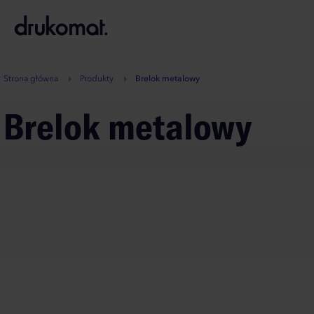
B
A
A
B
Strona główna
Produkty
Brelok metalowy
Brelok metalowy