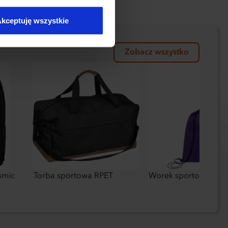
kceptuję wszystkie
Zobacz wszystko
smic
Torba sportowa RPET
Worek sportowy non