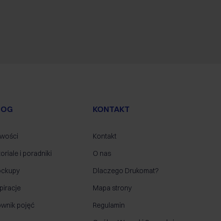
LOG
KONTAKT
wości
Kontakt
oriale i poradniki
O nas
ckupy
Dlaczego Drukomat?
piracje
Mapa strony
ownik pojęć
Regulamin