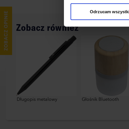
wykorzystane, kliknij “Dostos
Odrzucam wszystk
Zobacz również
Długopis metalowy
Głośnik Bluetooth