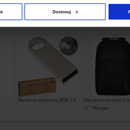
uj”.
ie
Dostosuj
A
Pendrive metalowy 8GB 2.0
Plecak na laptopa Co
17'' Wenger