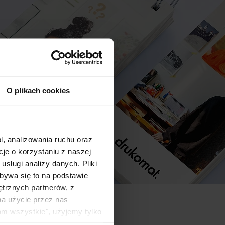
O plikach cookies
l, analizowania ruchu oraz
e o korzystaniu z naszej
sługi analizy danych. Pliki
bywa się to na podstawie
ętrznych partnerów, z
na użycie przez nas
am wszystkie", użyjemy tylko
kie typy ciasteczek zostaną