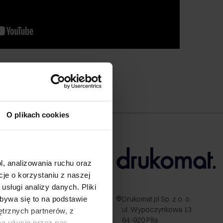
O plikach cookies
l, analizowania ruchu oraz
e o korzystaniu z naszej
sługi analizy danych. Pliki
bywa się to na podstawie
Drukomat.pl Sp. z o. o.
ul. Wypoczynkowa 13
ętrznych partnerów, z
64-920 Piła
na użycie przez nas