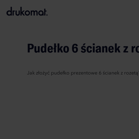
B
A
A
B
Pudełko 6 ścianek z r
Jak złożyć pudełko prezentowe 6 ścianek z rozetą