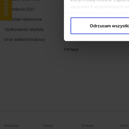
wszystkich wymienionych wcz
Kalendarze 2027
FAQ
Ins
cookies niezbędnych do dzia
Materiały reklamowe
Praca z plikami
Sł
wykorzystane, kliknij “Dostos
Odrzucam wszystk
Opakowania i etykiety
Reklamacje
Druk wielkoformatowy
Park maszyn
PAYlater
Warszawa
Kraków
Wrocław
Pozna