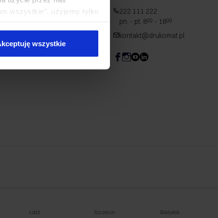
222 111 222
am wszystkie", użyjemy tylko
pn. - pt. 8
- 18
00
00
kie typy ciasteczek zostaną
kontakt@drukomat.pl
kceptuję wszystkie
Łódź
Szczecin
Białystok