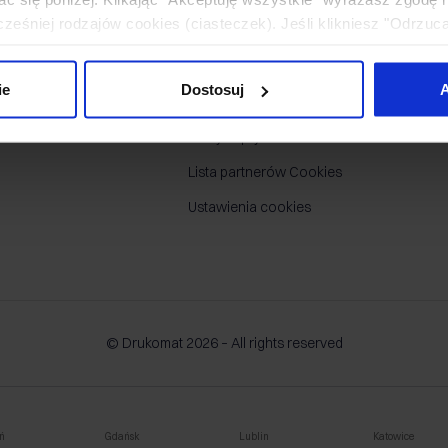
eśniej rodzajów cookies (ciasteczek). Jeśli klikniesz "Odrzuc
piracje
Mapa strony
łania naszej strony. Jeżeli chcesz samodzielnie zdecydować, ja
ownik pojęć
Regulamin
uj”.
ie
Dostosuj
A
Ogólne Warunki Sprzedaży
Polityka prywatności
Lista partnerów Cookies
Ustawienia cookies
© Drukomat 2026 – All rights reserved
ń
Gdańsk
Lublin
Katowice