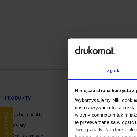
Zgoda
Niniejsza strona korzysta z
PRODUKTY
POMOC
B
Wykorzystujemy pliki cookies
dostosowywania treści rekl
Wszystkie produkty
Jak zamawiać
No
witryny podmiotom takim jak
te przetwarzane są w oparci
Bestsellery
Baza wiedzy
Tut
Twojej zgody. Niektóre z pl
Gadżety reklamowe
Kontakt
Mo
których listą możesz zapozn