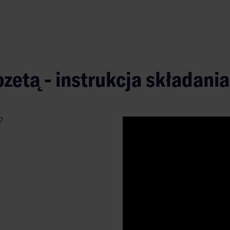
ozetą - instrukcja składania
?