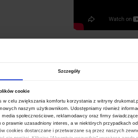
Szczegóły
 plików cookie
LOG
KONTAKT
 w celu zwiększania komfortu korzystania z witryny drukomat.p
amowych naszym użytkownikom. Udostępniamy również informacj
wości
Kontakt
: media społecznościowe, reklamodawcy oraz firmy świadczące u
u o prawnie uzasadniony interes, a w niektórych przypadkach od
oriale i poradniki
O nas
ików cookies dostarczane i przetwarzane są przez naszych zewn
ckupy
Dlaczego Drukomat?
ać się poniżej. Klikając “Akceptuję wszystkie” wyrażasz zgodę 