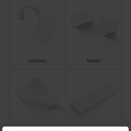
Wobblery
Naklejki