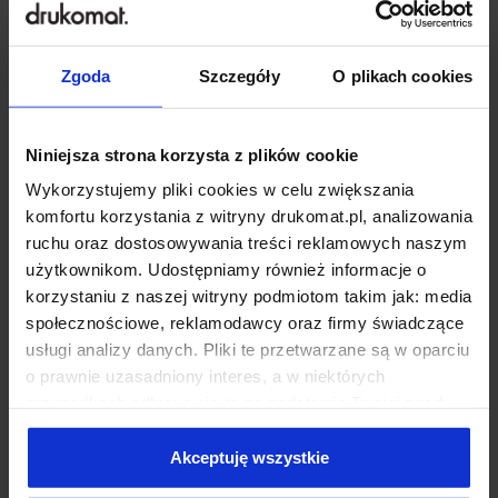
Numery startowe
Bilety
Zgoda
Szczegóły
O plikach cookies
Niniejsza strona korzysta z plików cookie
Wykorzystujemy pliki cookies w celu zwiększania
komfortu korzystania z witryny drukomat.pl, analizowania
ruchu oraz dostosowywania treści reklamowych naszym
użytkownikom. Udostępniamy również informacje o
korzystaniu z naszej witryny podmiotom takim jak: media
Backlight
Papier pakowy
społecznościowe, reklamodawcy oraz firmy świadczące
usługi analizy danych. Pliki te przetwarzane są w oparciu
o prawnie uzasadniony interes, a w niektórych
przypadkach odbywa się to na podstawie Twojej zgody.
Niektóre z plików cookies dostarczane i przetwarzane są
przez naszych zewnętrznych partnerów, z których listą
Akceptuję wszystkie
możesz zapoznać się poniżej. Klikając “Akceptuję