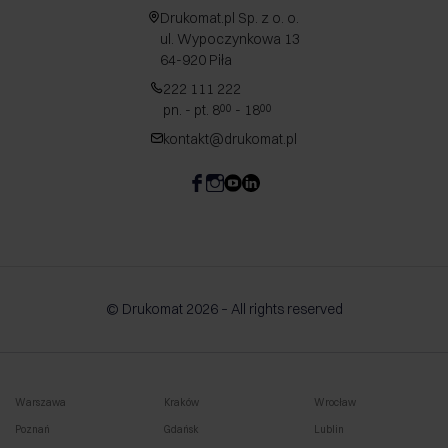
Drukomat.pl Sp. z o. o.
ul. Wypoczynkowa 13
64-920 Piła
222 111 222
pn. - pt. 8
- 18
00
00
kontakt@drukomat.pl
© Drukomat 2026 – All rights reserved
Warszawa
Kraków
Wrocław
Poznań
Gdańsk
Lublin