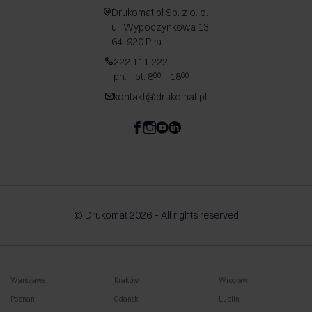
Drukomat.pl Sp. z o. o.
ul. Wypoczynkowa 13
64-920 Piła
222 111 222
pn. - pt. 8
- 18
00
00
kontakt@drukomat.pl
© Drukomat 2026 – All rights reserved
Warszawa
Kraków
Wrocław
Poznań
Gdańsk
Lublin