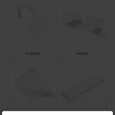
Wobblery
Naklejki