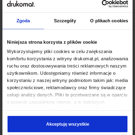
Numery startowe
Bilety
Zgoda
Szczegóły
O plikach cookies
Niniejsza strona korzysta z plików cookie
Wykorzystujemy pliki cookies w celu zwiększania
komfortu korzystania z witryny drukomat.pl, analizowania
ruchu oraz dostosowywania treści reklamowych naszym
użytkownikom. Udostępniamy również informacje o
korzystaniu z naszej witryny podmiotom takim jak: media
Backlight
Papier pakowy
społecznościowe, reklamodawcy oraz firmy świadczące
usługi analizy danych. Pliki te przetwarzane są w oparciu
o prawnie uzasadniony interes, a w niektórych
przypadkach odbywa się to na podstawie Twojej zgody.
Niektóre z plików cookies dostarczane i przetwarzane są
przez naszych zewnętrznych partnerów, z których listą
Akceptuję wszystkie
możesz zapoznać się poniżej. Klikając “Akceptuję