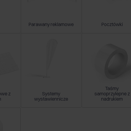
Parawany reklamowe
Pocztówki
Taśmy
owe z
Systemy
samoprzylepne z
m
wystawiennicze
nadrukiem