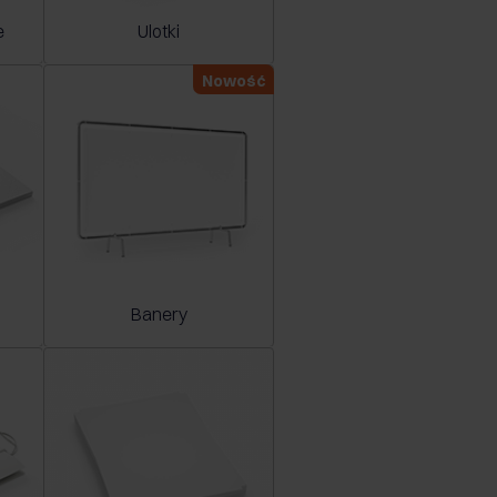
e
Ulotki
Nowość
Banery