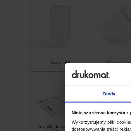
Backlight
Papier pak
Zgoda
Niniejsza strona korzysta z
Wykorzystujemy pliki cookies
Koperty do kalendarzy
Wzornik
dostosowywania treści rekl