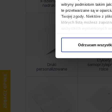
x-dzielnych z
uszlachetn
witryny podmiotom takim jak
nadrukiem
premium
te przetwarzane są w oparci
Twojej zgody. Niektóre z pl
których listą możesz zapozn
wszystkich wymienionych wcz
cookies niezbędnych do dzia
wykorzystane, kliknij “Dostos
Odrzucam wszystk
Etykiety
Druki
samoprzylepn
personalizowane
rolce