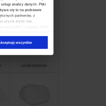
sługi analizy danych. Pliki
Wzornik papierów
bywa się to na podstawie
ętrznych partnerów, z
na użycie przez nas
am wszystkie", użyjemy tylko
kie typy ciasteczek zostaną
kceptuję wszystkie
e
Leżaki plażowe