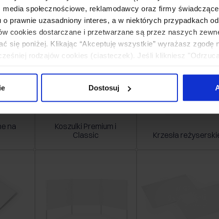
ień
: media społecznościowe, reklamodawcy oraz firmy świadczące u
Clipboardy
Segregatory
u o prawnie uzasadniony interes, a w niektórych przypadkach od
ików cookies dostarczane i przetwarzane są przez naszych zewn
ać się poniżej. Klikając “Akceptuję wszystkie” wyrażasz zgodę 
eśniej rodzajów cookies (ciasteczek). Jeśli klikniesz "Odrzuc
łania naszej strony. Jeżeli chcesz samodzielnie zdecydować, ja
uj”.
ie
Dostosuj
A
e na
Koszulki Premium i
Classic
Krzesła reżyserski