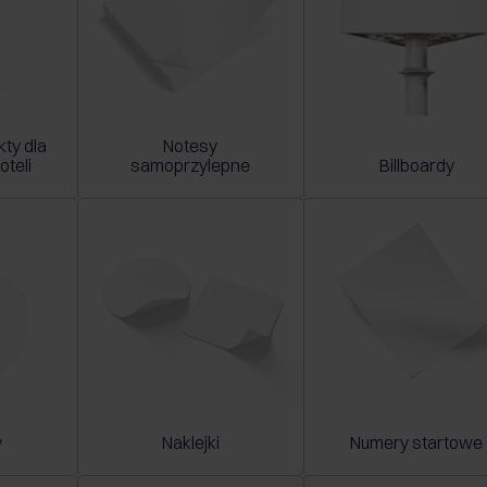
ty dla
Notesy
oteli
samoprzylepne
Billboardy
y
Naklejki
Numery startowe