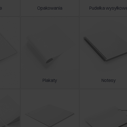
e
Opakowania
Pudełka wysyłkow
Plakaty
Notesy