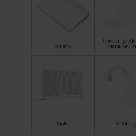
Horeca - produk
Koperty
restauracji i h
Siatki
Wobbler