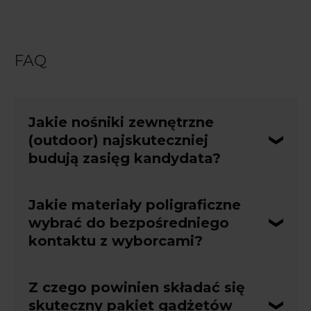
FAQ
Jakie nośniki zewnętrzne
(outdoor) najskuteczniej
budują zasięg kandydata?
W przestrzeni publicznej kluczowe znaczenie ma
Jakie materiały poligraficzne
widoczność z dużych odległości i masowość
wybrać do bezpośredniego
przekazu. Największą skuteczność wykazują banery i
kontaktu z wyborcami?
billboardy odporne na warunki atmosferyczne,
idealne do montażu na ogrodzeniach i konstrukcjach
Podczas wieców, spotkań i dystrybucji
Z czego powinien składać się
wolnostojących, plakaty wielkoformatowe
bezpośredniej, na przykład drogą pocztową, warto
skuteczny pakiet gadżetów