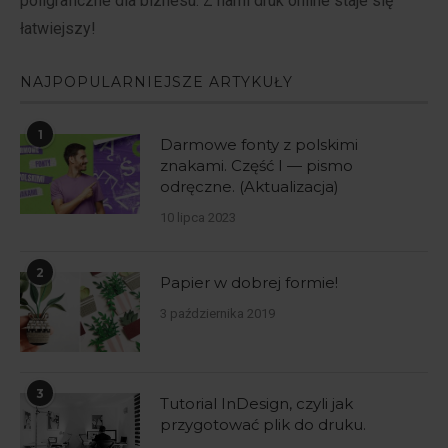
poligraficzne dla biznesu. Z nami druk online staje się
łatwiejszy!
NAJPOPULARNIEJSZE ARTYKUŁY
1
Darmowe fonty z polskimi
znakami. Część I — pismo
odręczne. (Aktualizacja)
10 lipca 2023
2
Papier w dobrej formie!
3 października 2019
3
Tutorial InDesign, czyli jak
przygotować plik do druku.