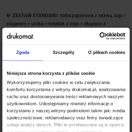
ZESTAW STANDARD:
torba papierowa z nazwą, logo i
sloganem
+
ulotka
+
notatnik z logo
+
długopis z
nadrukiem
+
naklejki
ZESTAW PREMIUM
:
torba bawełniana z nadrukiem
+
Zgoda
Szczegóły
O plikach cookies
wizytówka
+
komplet długopis i pióro z nadrukiem
+
broszura informacyjna
+
wobler zachęcający do
głosowania
+
kalendarz na biurko
+
brelok z płyty DISPA®
Niniejsza strona korzysta z plików cookie
w kształcie logo organizacji
Wykorzystujemy pliki cookies w celu zwiększania
komfortu korzystania z witryny drukomat.pl, analizowania
Więcej podpowiedzi w kategorii
Gadżety
.
ruchu oraz dostosowywania treści reklamowych naszym
użytkownikom. Udostępniamy również informacje o
korzystaniu z naszej witryny podmiotom takim jak: media
społecznościowe, reklamodawcy oraz firmy świadczące
usługi analizy danych. Pliki te przetwarzane są w oparciu
o prawnie uzasadniony interes, a w niektórych