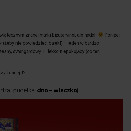
wiątecznym znanej marki biżuteryjnej, ale nadal!
Poniżej
 (żeby nie powiedzieć, bajek!) – jeden w bardzo
esny, awangardowy i… lekko niepokojący (co ten
szy koncept?
dzaj pudełka:
dno – wieczko
)