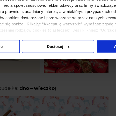
: media społecznościowe, reklamodawcy oraz firmy świadczące u
u o prawnie uzasadniony interes, a w niektórych przypadkach od
ików cookies dostarczane i przetwarzane są przez naszych zewn
ać się poniżej. Klikając “Akceptuję wszystkie” wyrażasz zgodę 
eśniej rodzajów cookies (ciasteczek). Jeśli klikniesz "Odrzuc
łania naszej strony. Jeżeli chcesz samodzielnie zdecydować, ja
uj”.
ie
Dostosuj
A
udełka:
dno – wieczko
)