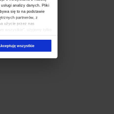
sługi analizy danych. Pliki
bywa się to na podstawie
ętrznych partnerów, z
na użycie przez nas
am wszystkie", użyjemy tylko
kie typy ciasteczek zostaną
kceptuję wszystkie