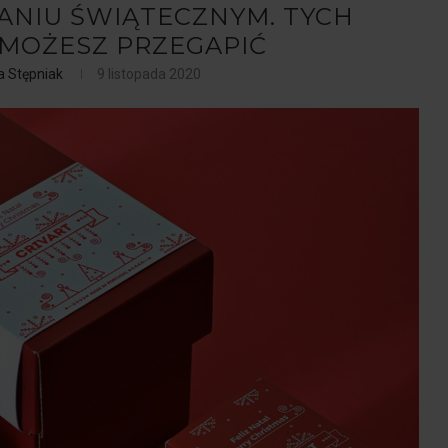
NIU ŚWIĄTECZNYM. TYCH
E MOŻESZ PRZEGAPIĆ
a Stępniak
9 listopada 2020