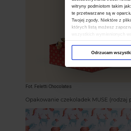
witryny podmiotom takim jak
te przetwarzane są w oparci
Twojej zgody. Niektóre z pl
których listą możesz zapozn
wszystkich wymienionych wcz
cookies niezbędnych do dzia
wykorzystane, kliknij “Dostos
Odrzucam wszystk
Fot. Feletti Chocolates
Opakowanie czekoladek MUSE (rodzaj p