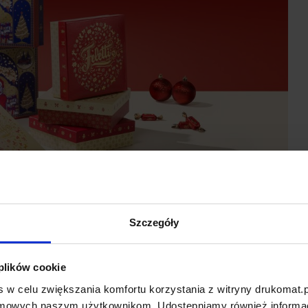
Szczegóły
 plików cookie
 w celu zwiększania komfortu korzystania z witryny drukomat.p
amowych naszym użytkownikom. Udostępniamy również informacj