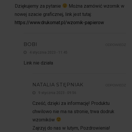
Dziękujemy za pytanie
Można zamówić wzornik w
nowej szacie graficznej, link jest tutaj:
https://www.drukomat.pl/wzornik-papierow
BOBI
ODPOWIEDZ
4 stycznia 2023 - 11:45
Link nie działa
NATALIA STĘPNIAK
ODPOWIEDZ
9 stycznia 2023 - 09:56
Cześć, dzięki za informację! Produktu
chwilowo nie ma na stronie, trwa dodruk
wzorników
Zajrzyj do nas w lutym, Pozdrowienia!