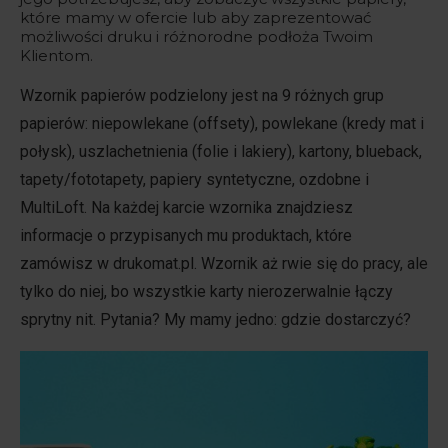
które mamy w ofercie lub aby zaprezentować
możliwości druku i różnorodne podłoża Twoim
Klientom.
Wzornik papierów podzielony jest na 9 różnych grup
papierów: niepowlekane (offsety), powlekane (kredy mat i
połysk), uszlachetnienia (folie i lakiery), kartony, blueback,
tapety/fototapety, papiery syntetyczne, ozdobne i
MultiLoft. Na każdej karcie wzornika znajdziesz
informacje o przypisanych mu produktach, które
zamówisz w drukomat.pl. Wzornik aż rwie się do pracy, ale
tylko do niej, bo wszystkie karty nierozerwalnie łączy
sprytny nit. Pytania? My mamy jedno: gdzie dostarczyć?