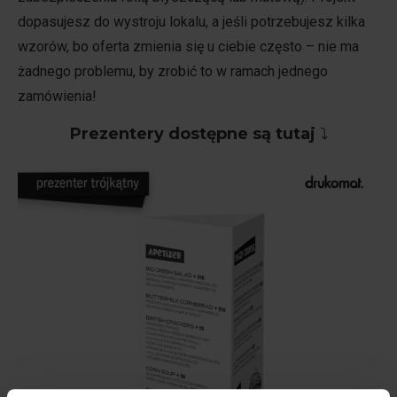
dopasujesz do wystroju lokalu, a jeśli potrzebujesz kilka
wzorów, bo oferta zmienia się u ciebie często – nie ma
żadnego problemu, by zrobić to w ramach jednego
zamówienia!
Prezentery dostępne są tutaj
⤵