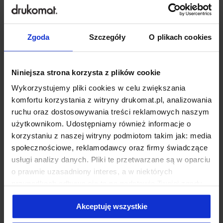
Zgoda
Szczegóły
O plikach cookies
Niniejsza strona korzysta z plików cookie
Ulotki
Wykorzystujemy pliki cookies w celu zwiększania
Stare, dobre ulotki! Czasy się zmieniają, świat digtalizuje,
komfortu korzystania z witryny drukomat.pl, analizowania
ruchu oraz dostosowywania treści reklamowych naszym
a ulotki wciąż nie tracą na popularności, zwłaszcza w
użytkownikom. Udostępniamy również informacje o
segmencie HoReCa, gdzie jest to jeden z najszybszych i
korzystaniu z naszej witryny podmiotom takim jak: media
bardziej ekonomicznym sposobów na dotarcie do nowych
społecznościowe, reklamodawcy oraz firmy świadczące
klientów lub namówienie na kolejną transakcję zakupową
usługi analizy danych. Pliki te przetwarzane są w oparciu
również tych obecnych. W ofercie drukomat.pl znajdziesz
o prawnie uzasadniony interes, a w niektórych
ulotki zwykłe oraz składane w 8 formatach i 13 różnych
przypadkach odbywa się to na podstawie Twojej zgody.
Niektóre z plików cookies dostarczane i przetwarzane są
papierów do wyboru, dzięki czemu z łatwością
Akceptuję wszystkie
przez naszych zewnętrznych partnerów, z których listą
dobierzesz produkt do charakterystyki swojego biznesu i
możesz zapoznać się poniżej. Klikając “Akceptuję