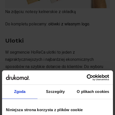
Na zdjęciu: notesy kelnerskie z okładką
Do kompletu polecamy:
ołówki z własnym logo
.
Ulotki
W segmencie HoReCa ulotki to jeden z
najpraktyczniejszych i najbardziej ekonomicznych
sposobów na szybkie dotarcie do klientów. Do wyboru
masz:
ulotki zwykłe
,
Zgoda
Szczegóły
O plikach cookies
ulotki składane
,
uszlachetniane ulotki premium
(zwykłe i składane),
Niniejsza strona korzysta z plików cookie
ulotki personalizowane
.