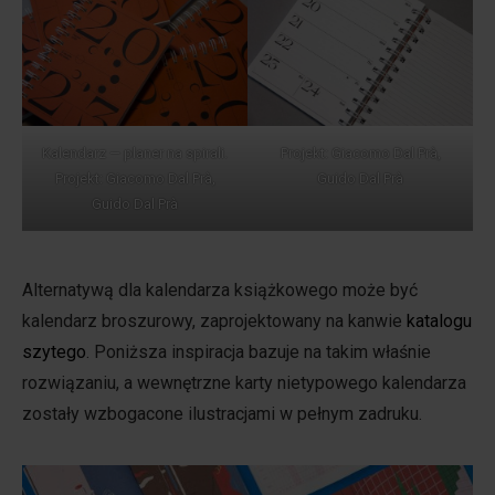
Kalendarz — planer na spirali.
Projekt: Giacomo Dal Prà,
Projekt: Giacomo Dal Prà,
Guido Dal Prà
Guido Dal Prà
Alternatywą dla kalendarza książkowego może być
kalendarz broszurowy, zaprojektowany na kanwie
katalogu
szytego
. Poniższa inspiracja bazuje na takim właśnie
rozwiązaniu, a wewnętrzne karty nietypowego kalendarza
zostały wzbogacone ilustracjami w pełnym zadruku.