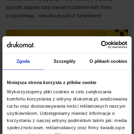
sposób zagrano tutaj również kształtem kart, które
przypominają… wieczko puszki z sardynkami!
Zgoda
Szczegóły
O plikach cookies
Niniejsza strona korzysta z plików cookie
Wykorzystujemy pliki cookies w celu zwiększania
komfortu korzystania z witryny drukomat.pl, analizowania
ruchu oraz dostosowywania treści reklamowych naszym
użytkownikom. Udostępniamy również informacje o
Projekt: BANK OF CULTURE
korzystaniu z naszej witryny podmiotom takim jak: media
społecznościowe, reklamodawcy oraz firmy świadczące