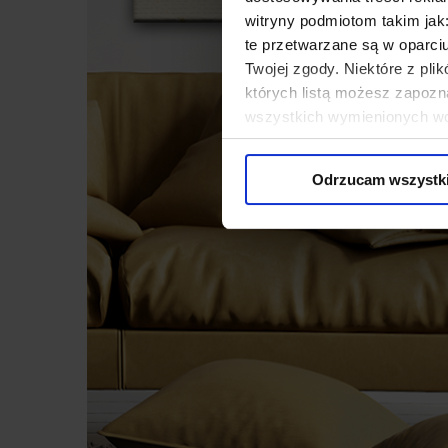
witryny podmiotom takim jak
te przetwarzane są w oparci
Twojej zgody. Niektóre z pl
których listą możesz zapozn
wszystkich wymienionych wcz
cookies niezbędnych do dzia
wykorzystane, kliknij “Dostos
Odrzucam wszystk