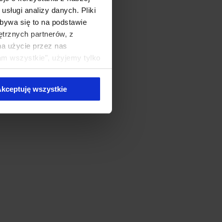
sługi analizy danych. Pliki
bywa się to na podstawie
ętrznych partnerów, z
na użycie przez nas
am wszystkie", użyjemy tylko
kie typy ciasteczek zostaną
kceptuję wszystkie