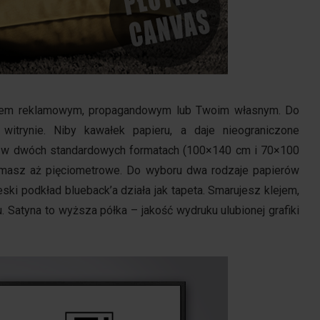
erem reklamowym, propagandowym lub Twoim własnym. Do
witrynie. Niby kawałek papieru, a daje nieograniczone
 w dwóch standardowych formatach (100×140 cm i 70×100
u masz aż pięciometrowe. Do wyboru dwa rodzaje papierów
ski podkład blueback’a działa jak tapeta. Smarujesz klejem,
. Satyna to wyższa półka – jakość wydruku ulubionej grafiki