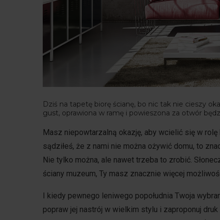
Dziś na tapetę biorę ścianę, bo nic tak nie cieszy 
gust, oprawiona w ramę i powieszona za otwór będ
Masz niepowtarzalną okazję, aby wcielić się w rolę h
sądziłeś, że z nami nie można ożywić domu, to zna
Nie tylko można, ale nawet trzeba to zrobić. Słone
ściany muzeum, Ty masz znacznie więcej możliwośc
I kiedy pewnego leniwego popołudnia Twoja wybra
popraw jej nastrój w wielkim stylu i zaproponuj dr