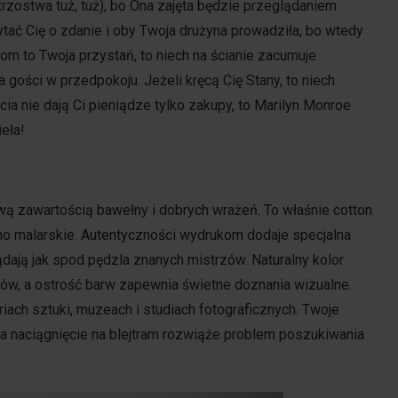
trzostwa tuż, tuż), bo Ona zajęta będzie przeglądaniem
ać Cię o zdanie i oby Twoja drużyna prowadziła, bo wtedy
m to Twoja przystań, to niech na ścianie zacumuje
gości w przedpokoju. Jeżeli kręcą Cię Stany, to niech
cia nie dają Ci pieniądze tylko zakupy, to Marilyn Monroe
eła!
wą zawartością bawełny i dobrych wrażeń. To właśnie cotton
tno malarskie. Autentyczności wydrukom dodaje specjalna
lądają jak spod pędzla znanych mistrzów. Naturalny kolor
ów, a ostrość barw zapewnia świetne doznania wizualne.
iach sztuki, muzeach i studiach fotograficznych. Twoje
a naciągnięcie na blejtram rozwiąże problem poszukiwania