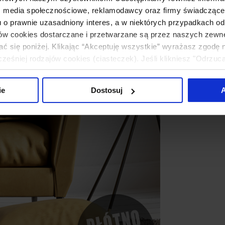
: media społecznościowe, reklamodawcy oraz firmy świadczące u
u o prawnie uzasadniony interes, a w niektórych przypadkach od
ików cookies dostarczane i przetwarzane są przez naszych zewn
ać się poniżej. Klikając “Akceptuję wszystkie” wyrażasz zgodę 
eśniej rodzajów cookies (ciasteczek). Jeśli klikniesz "Odrzuc
łania naszej strony. Jeżeli chcesz samodzielnie zdecydować, ja
uj”.
ie
Dostosuj
A