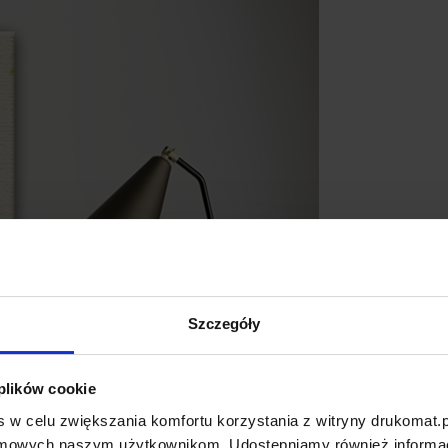
Szczegóły
 plików cookie
 w celu zwiększania komfortu korzystania z witryny drukomat.p
amowych naszym użytkownikom. Udostępniamy również informacj