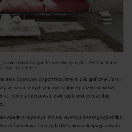
oka jak nietuzinkowa grafika we własnym „M”. Wstrzelona w
zie Twoim trofeum.
untera, bo jedyne, co potrzebujemy to plik graficzny. Jeżeli
czy, że nasze dotychczasowe starania poszły na martwe.
czniki i damy z futerkowym zwierzątkiem niech zdobią
i.
nka wpadnie na pomysł zmiany wystroju Waszego gniazdka,
uk wielkoformatowy. Oszczędzi Ci to niedzielnej wyprawy po