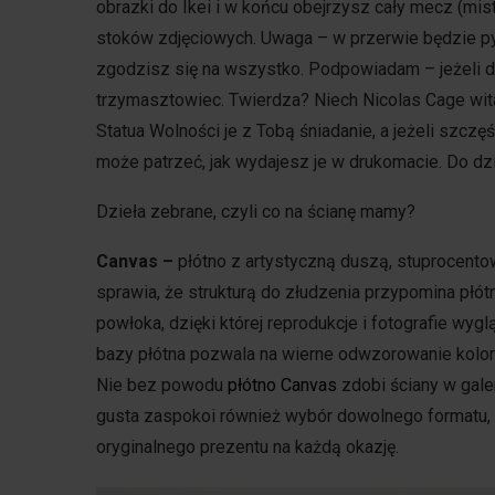
obrazki do Ikei i w końcu obejrzysz cały mecz (mis
stoków zdjęciowych. Uwaga – w przerwie będzie pyt
zgodzisz się na wszystko. Podpowiadam – jeżeli do
trzymasztowiec. Twierdza? Niech Nicolas Cage wita 
Statua Wolności je z Tobą śniadanie, a jeżeli szczęś
może patrzeć, jak wydajesz je w drukomacie. Do dzi
Dzieła zebrane, czyli co na ścianę mamy?
Canvas
–
płótno z artystyczną duszą, stuprocento
sprawia, że strukturą do złudzenia przypomina płó
powłoka, dzięki której reprodukcje i fotografie wyg
bazy płótna pozwala na wierne odwzorowanie kolor
Nie bez powodu
płótno Canvas
zdobi ściany w galer
gusta zaspokoi również wybór dowolnego formatu, 
oryginalnego prezentu na każdą okazję.