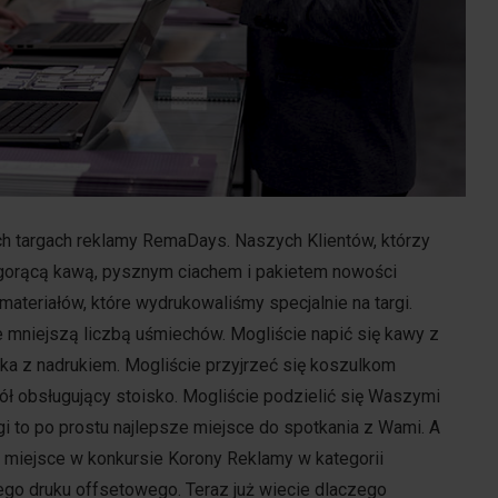
ych targach reklamy RemaDays. Naszych Klientów, którzy
my gorącą kawą, pysznym ciachem i pakietem nowości
teriałów, które wydrukowaliśmy specjalnie na targi.
 mniejszą liczbą uśmiechów. Mogliście napić się kawy z
a z nadrukiem. Mogliście przyjrzeć się koszulkom
ół obsługujący stoisko. Mogliście podzielić się Waszymi
i to po prostu najlepsze miejsce do spotkania z Wami. A
 miejsce w konkursie Korony Reklamy w kategorii
go druku offsetowego. Teraz już wiecie dlaczego