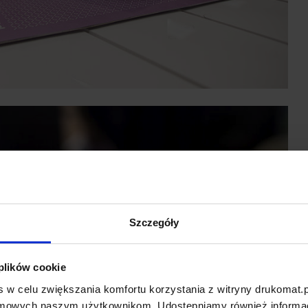
Szczegóły
 plików cookie
 w celu zwiększania komfortu korzystania z witryny drukomat.p
amowych naszym użytkownikom. Udostępniamy również informacj