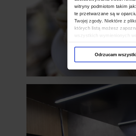
witryny podmiotom takim jak
te przetwarzane są w oparci
Twojej zgody. Niektóre z pl
których listą możesz zapozn
wszystkich wymienionych wcz
cookies niezbędnych do dzia
wykorzystane, kliknij “Dostos
Odrzucam wszystk