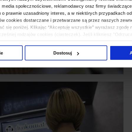
: media społecznościowe, reklamodawcy oraz firmy świadczące u
u o prawnie uzasadniony interes, a w niektórych przypadkach od
ików cookies dostarczane i przetwarzane są przez naszych zewn
ać się poniżej. Klikając “Akceptuję wszystkie” wyrażasz zgodę 
eśniej rodzajów cookies (ciasteczek). Jeśli klikniesz "Odrzuc
łania naszej strony. Jeżeli chcesz samodzielnie zdecydować, ja
uj”.
ie
Dostosuj
A