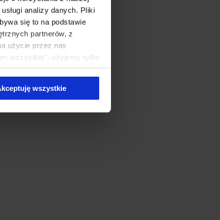
sługi analizy danych. Pliki
bywa się to na podstawie
ętrznych partnerów, z
na użycie przez nas
am wszystkie", użyjemy tylko
kie typy ciasteczek zostaną
kceptuję wszystkie