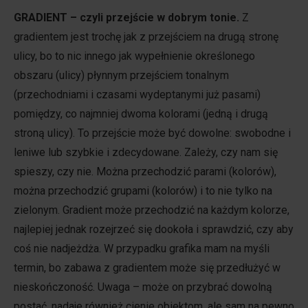
GRADIENT – czyli przejście w dobrym tonie.
Z
gradientem jest trochę jak z przejściem na drugą stronę
ulicy, bo to nic innego jak wypełnienie określonego
obszaru (ulicy) płynnym przejściem tonalnym
(przechodniami i czasami wydeptanymi już pasami)
pomiędzy, co najmniej dwoma kolorami (jedną i drugą
stroną ulicy). To przejście może być dowolne: swobodne i
leniwe lub szybkie i zdecydowane. Zależy, czy nam się
spieszy, czy nie. Można przechodzić parami (kolorów),
można przechodzić grupami (kolorów) i to nie tylko na
zielonym. Gradient może przechodzić na każdym kolorze,
najlepiej jednak rozejrzeć się dookoła i sprawdzić, czy aby
coś nie nadjeżdża. W przypadku grafika mam na myśli
termin, bo zabawa z gradientem może się przedłużyć w
nieskończoność. Uwaga – może on przybrać dowolną
postać, nadaje również cienie obiektom, ale sam na pewno