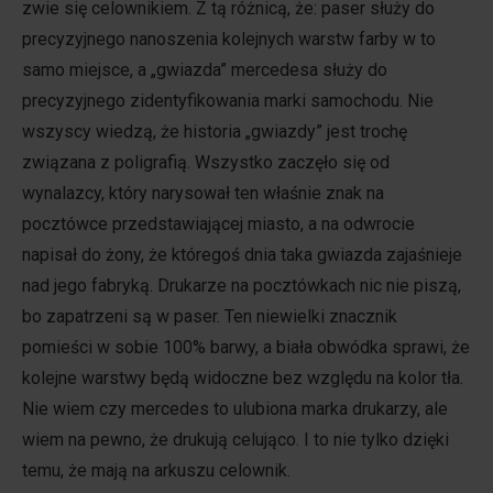
zwie się celownikiem. Z tą różnicą, że: paser służy do
precyzyjnego nanoszenia kolejnych warstw farby w to
samo miejsce, a „gwiazda” mercedesa służy do
precyzyjnego zidentyfikowania marki samochodu. Nie
wszyscy wiedzą, że historia „gwiazdy” jest trochę
związana z poligrafią. Wszystko zaczęło się od
wynalazcy, który narysował ten właśnie znak na
pocztówce przedstawiającej miasto, a na odwrocie
napisał do żony, że któregoś dnia taka gwiazda zajaśnieje
nad jego fabryką. Drukarze na pocztówkach nic nie piszą,
bo zapatrzeni są w paser. Ten niewielki znacznik
pomieści w sobie 100% barwy, a biała obwódka sprawi, że
kolejne warstwy będą widoczne bez względu na kolor tła.
Nie wiem czy mercedes to ulubiona marka drukarzy, ale
wiem na pewno, że drukują celująco. I to nie tylko dzięki
temu, że mają na arkuszu celownik.