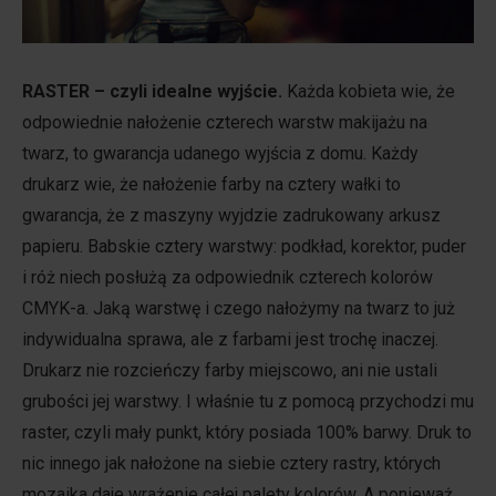
RASTER – czyli idealne wyjście.
Każda kobieta wie, że
odpowiednie nałożenie czterech warstw makijażu na
twarz, to gwarancja udanego wyjścia z domu. Każdy
drukarz wie, że nałożenie farby na cztery wałki to
gwarancja, że z maszyny wyjdzie zadrukowany arkusz
papieru. Babskie cztery warstwy: podkład, korektor, puder
i róż niech posłużą za odpowiednik czterech kolorów
CMYK-a. Jaką warstwę i czego nałożymy na twarz to już
indywidualna sprawa, ale z farbami jest trochę inaczej.
Drukarz nie rozcieńczy farby miejscowo, ani nie ustali
grubości jej warstwy. I właśnie tu z pomocą przychodzi mu
raster, czyli mały punkt, który posiada 100% barwy. Druk to
nic innego jak nałożone na siebie cztery rastry, których
mozaika daje wrażenie całej palety kolorów. A ponieważ