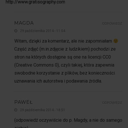
http://www.gratisography.com
MAGDA
ODPOWIEDZ
29 października 2014 - 11:04
Witam, dzięki za komentarz, ale nie zapomniałam
Część zdjęć (m.in.zdjęcie z ludzikiem) pochodzi ze
stron na których dostępne są one na licencji CC0
(Creative Commons 0), czyli takiej, która zapewnia
swobodne korzystanie z plików, bez konieczności
uznawania ich autorstwa i podawania źródła.
PAWEŁ
ODPOWIEDZ
29 października 2014 - 18:51
(odpowiedź oczywiście do p. Magdy, a nie do samego