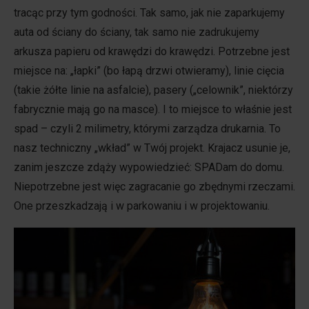
tracąc przy tym godności. Tak samo, jak nie zaparkujemy
auta od ściany do ściany, tak samo nie zadrukujemy
arkusza papieru od krawędzi do krawędzi. Potrzebne jest
miejsce na: „łapki” (bo łapą drzwi otwieramy), linie cięcia
(takie żółte linie na asfalcie), pasery („celownik”, niektórzy
fabrycznie mają go na masce). I to miejsce to właśnie jest
spad – czyli 2 milimetry, którymi zarządza drukarnia. To
nasz techniczny „wkład” w Twój projekt. Krajacz usunie je,
zanim jeszcze zdąży wypowiedzieć: SPADam do domu.
Niepotrzebne jest więc zagracanie go zbędnymi rzeczami.
One przeszkadzają i w parkowaniu i w projektowaniu.