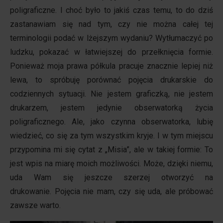
poligraficzne. I choć było to jakiś czas temu, to do dziś
zastanawiam się nad tym, czy nie można całej tej
terminologii podać w lżejszym wydaniu? Wytłumaczyć po
ludzku, pokazać w łatwiejszej do przełknięcia formie.
Ponieważ moja prawa półkula pracuje znacznie lepiej niż
lewa, to spróbuję porównać pojęcia drukarskie do
codziennych sytuacji. Nie jestem graficzką, nie jestem
drukarzem, jestem jedynie obserwatorką życia
poligraficznego. Ale, jako czynna obserwatorka, lubię
wiedzieć, co się za tym wszystkim kryje. I w tym miejscu
przypomina mi się cytat z „Misia”, ale w takiej formie: To
jest wpis na miarę moich możliwości. Może, dzięki niemu,
uda Wam się jeszcze szerzej otworzyć na
drukowanie. Pojęcia nie mam, czy się uda, ale próbować
zawsze warto.