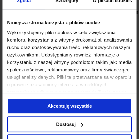
Zgoda
Szczegóły
O plikach cookies
https://www.flickr.com/photos/krystiano/5321923043/sizes
Niniejsza strona korzysta z plików cookie
Wykorzystujemy pliki cookies w celu zwiększania
POLIGRAFIA
komfortu korzystania z witryny drukomat.pl, analizowania
ruchu oraz dostosowywania treści reklamowych naszym
użytkownikom. Udostępniamy również informacje o
17 komentarzy
korzystaniu z naszej witryny podmiotom takim jak: media
0
społecznościowe, reklamodawcy oraz firmy świadczące
usługi analizy danych. Pliki te przetwarzane są w oparciu
poprzedni post
o prawnie uzasadniony interes, a w niektórych
DRUKARNIA ZŁAPANA W SIECI – CZYLI
przypadkach odbywa się to na podstawie Twojej zgody.
WSZYSTKO, CO CHCIELIBYŚCIE O NAS
Niektóre z plików cookies dostarczane i przetwarzane są
WIEDZIEĆ, ALE BALIŚCIE SIĘ ZAPYTAĆ.
Akceptuję wszystkie
przez naszych zewnętrznych partnerów, z których listą
następny post
możesz zapoznać się poniżej. Klikając “Akceptuję
CZARNO TO WIDZĘ, CZYLI SŁOWNIK POJĘĆ
wszystkie” wyrażasz zgodę na użycie przez nas
Dostosuj
POLIGRAFICZNYCH – CZĘŚĆ II.
wszystkich wymienionych wcześniej rodzajów cookies
(ciasteczek). Jeśli klikniesz "Odrzucam wszystkie",