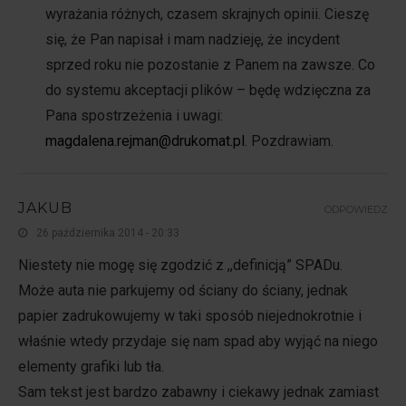
wyrażania różnych, czasem skrajnych opinii. Cieszę
się, że Pan napisał i mam nadzieję, że incydent
sprzed roku nie pozostanie z Panem na zawsze. Co
do systemu akceptacji plików – będę wdzięczna za
Pana spostrzeżenia i uwagi:
magdalena.rejman@drukomat.pl
. Pozdrawiam.
JAKUB
ODPOWIEDZ
26 października 2014 - 20:33
Niestety nie mogę się zgodzić z ,,definicją” SPADu.
Może auta nie parkujemy od ściany do ściany, jednak
papier zadrukowujemy w taki sposób niejednokrotnie i
właśnie wtedy przydaje się nam spad aby wyjąć na niego
elementy grafiki lub tła.
Sam tekst jest bardzo zabawny i ciekawy jednak zamiast