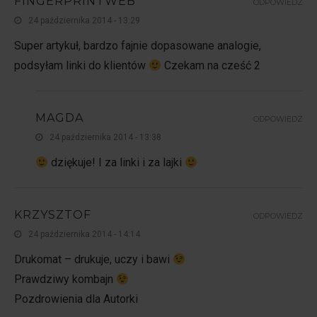
FINGERPRINTWEB
ODPOWIEDZ
24 października 2014 - 13:29
Super artykuł, bardzo fajnie dopasowane analogie,
podsyłam linki do klientów
Czekam na cześć 2
MAGDA
ODPOWIEDZ
24 października 2014 - 13:38
dziękuje! I za linki i za lajki
KRZYSZTOF
ODPOWIEDZ
24 października 2014 - 14:14
Drukomat – drukuje, uczy i bawi
Prawdziwy kombajn
Pozdrowienia dla Autorki