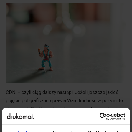
CDN
. – czyli ciąg dalszy nastąpi.
Jeżeli jeszcze jakieś
pojęcie poligraficzne sprawia Wam trudność w pojęciu, to
dajcie znać. Spróbuję się z nim zmierzyć, bynajmniej nie na
pięści, tylko na słowa. I na to macie moje słowo.
Źródła zdjęć: