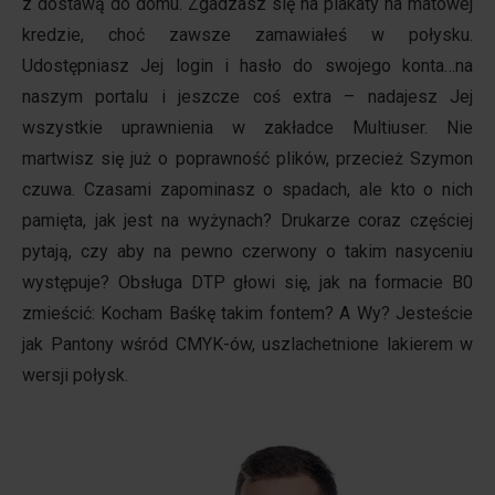
z dostawą do domu. Zgadzasz się na plakaty na matowej
kredzie, choć zawsze zamawiałeś w połysku.
Udostępniasz Jej login i hasło do swojego konta…na
naszym portalu i jeszcze coś extra – nadajesz Jej
wszystkie uprawnienia w zakładce Multiuser. Nie
martwisz się już o poprawność plików, przecież Szymon
czuwa. Czasami zapominasz o spadach, ale kto o nich
pamięta, jak jest na wyżynach? Drukarze coraz częściej
pytają, czy aby na pewno czerwony o takim nasyceniu
występuje? Obsługa DTP głowi się, jak na formacie B0
zmieścić: Kocham Baśkę takim fontem? A Wy? Jesteście
jak Pantony wśród CMYK-ów, uszlachetnione lakierem w
wersji połysk.