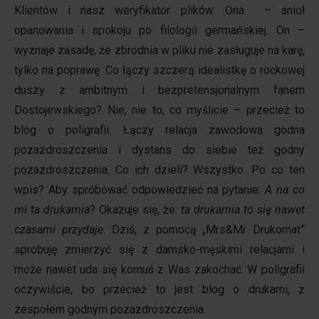
Klientów i nasz weryfikator plików. Ona – anioł
opanowania i spokoju po filologii germańskiej. On –
wyznaje zasadę, że zbrodnia w pliku nie zasługuje na karę,
tylko na poprawę. Co łączy szczerą idealistkę o rockowej
duszy z ambitnym i bezpretensjonalnym fanem
Dostojewskiego? Nie, nie to, co myślicie – przecież to
blog o poligrafii. Łączy relacja zawodowa godna
pozazdroszczenia i dystans do siebie też godny
pozazdroszczenia. Co ich dzieli? Wszystko. Po co ten
wpis? Aby spróbować odpowiedzieć na pytanie:
A na co
mi ta drukarnia
? Okazuje się, że:
ta drukarnia to się nawet
czasami przydaje.
Dziś, z pomocą „Mrs&Mr Drukomat”
spróbuję zmierzyć się z damsko-męskimi relacjami i
może nawet uda się komuś z Was zakochać. W poligrafii
oczywiście, bo przecież to jest blog o drukarni, z
zespołem godnym pozazdroszczenia.