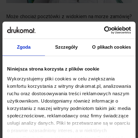
Może chociaż pocztówki z widokiem na morze zamówię?
Skoro on nie może przyjechać nad to deszczowe morze.
W
tym roku nici z urlopu, masz coraz więcej materiałów do
wydrukowania. Baśka gładzi się w SPA, Ty wygładzasz
Zgoda
Szczegóły
O plikach cookies
projekty, drukarnia gładko uszlachetnia folią soft touch.
Zaczynasz rozumieć, że jeżeli coś jest ważne dla Niej, jest
również ważne dla Ciebie. To tak, jak z programem
Niniejsza strona korzysta z plików cookie
partnerskim w drukomacie. Macie siebie nawzajem, macie
Wykorzystujemy pliki cookies w celu zwiększania
gwarantowane wsparcie. Przyszłość maluje się w jasnych
komfortu korzystania z witryny drukomat.pl, analizowania
ruchu oraz dostosowywania treści reklamowych naszym
barwach i wydaje się, że wszystko układa się wręcz
użytkownikom. Udostępniamy również informacje o
doskonale.
korzystaniu z naszej witryny podmiotom takim jak: media
społecznościowe, reklamodawcy oraz firmy świadczące
usługi analizy danych. Pliki te przetwarzane są w oparciu
o prawnie uzasadniony interes, a w niektórych
przypadkach odbywa się to na podstawie Twojej zgody.