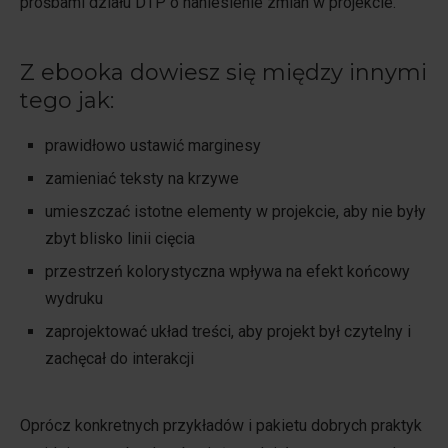
prośbami działu DTP o naniesienie zmian w projekcie.
Z ebooka dowiesz się między innymi
tego jak:
prawidłowo ustawić marginesy
zamieniać teksty na krzywe
umieszczać istotne elementy w projekcie, aby nie były
zbyt blisko linii cięcia
przestrzeń kolorystyczna wpływa na efekt końcowy
wydruku
zaprojektować układ treści, aby projekt był czytelny i
zachęcał do interakcji
Oprócz konkretnych przykładów i pakietu dobrych praktyk