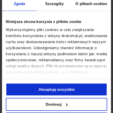
Zgoda
Szczegóły
O plikach cookies
Niniejsza strona korzysta z plików cookie
Wykorzystujemy pliki cookies w celu zwiększania
komfortu korzystania z witryny drukomat.pl, analizowania
ruchu oraz dostosowywania treści reklamowych naszym
użytkownikom. Udostępniamy również informacje o
korzystaniu z naszej witryny podmiotom takim jak: media
społecznościowe, reklamodawcy oraz firmy świadczące
usługi analizy danych. Pliki te przetwarzane są w oparciu
o prawnie uzasadniony interes, a w niektórych
przypadkach odbywa się to na podstawie Twojej zgody.
Niektóre z plików cookies dostarczane i przetwarzane są
Akceptuję wszystkie
przez naszych zewnętrznych partnerów, z których listą
O katalogach piszemy również sporo w mediach
możesz zapoznać się poniżej. Klikając “Akceptuję
społecznościowych. Dołącz do naszej społeczności i
wszystkie” wyrażasz zgodę na użycie przez nas
Dostosuj
bądź na bieżąco z poligraficznymi trendami!
wszystkich wymienionych wcześniej rodzajów cookies