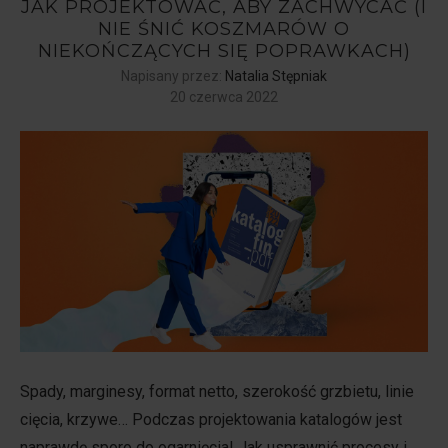
JAK PROJEKTOWAĆ, ABY ZACHWYCAĆ (I
NIE ŚNIĆ KOSZMARÓW O
NIEKOŃCZĄCYCH SIĘ POPRAWKACH)
Napisany przez:
Natalia Stępniak
20 czerwca 2022
Spady, marginesy, format netto, szerokość grzbietu, linie
cięcia, krzywe… Podczas projektowania katalogów jest
naprawdę sporo do ogarnięcia! Jak usprawnić procesy i