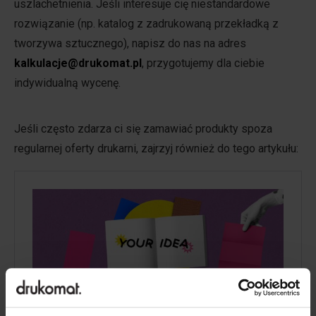
uszlachetnienia. Jeśli interesuje cię niestandardowe
rozwiązanie (np. katalog z zadrukowaną przekładką z
tworzywa sztucznego), napisz do nas na adres
kalkulacje@drukomat.pl
, przygotujemy dla ciebie
indywidualną wycenę.
Jeśli często zdarza ci się zamawiać produkty spoza
regularnej oferty drukarni, zajrzyj również do tego artykułu: