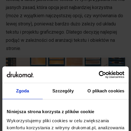
jasnych zasad, która opcja jest najbardziej korzystna
(może z wyjątkiem najczęstszej opcji, czy wyrównania do
lewej strony), ponieważ bardzo dużo zależy od układu
tekstu i projektu graficznego. Dlatego decyzję najlepiej
podjąć w zależności od aranżacji tekstu i obiektów na
stronie.
Zgoda
Szczegóły
O plikach cookies
Niniejsza strona korzysta z plików cookie
Wykorzystujemy pliki cookies w celu zwiększania
komfortu korzystania z witryny drukomat.pl, analizowania