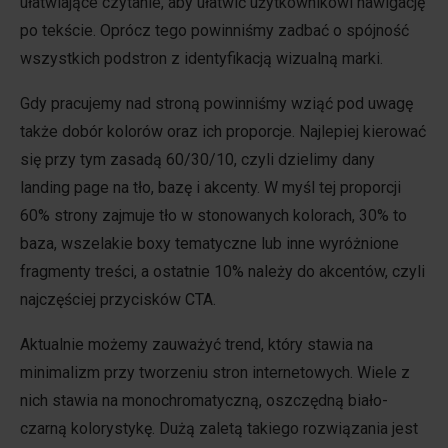
ułatwiające czytanie, aby ułatwić użytkownikowi nawigację
po tekście. Oprócz tego powinniśmy zadbać o spójność
wszystkich podstron z identyfikacją wizualną marki.
Gdy pracujemy nad stroną powinniśmy wziąć pod uwagę
także dobór kolorów oraz ich proporcje. Najlepiej kierować
się przy tym zasadą 60/30/10, czyli dzielimy dany
landing page na tło, bazę i akcenty. W myśl tej proporcji
60% strony zajmuje tło w stonowanych kolorach, 30% to
baza, wszelakie boxy tematyczne lub inne wyróżnione
fragmenty treści, a ostatnie 10% należy do akcentów, czyli
najczęściej przycisków CTA.
Aktualnie możemy zauważyć trend, który stawia na
minimalizm przy tworzeniu stron internetowych. Wiele z
nich stawia na monochromatyczną, oszczędną biało-
czarną kolorystykę. Dużą zaletą takiego rozwiązania jest